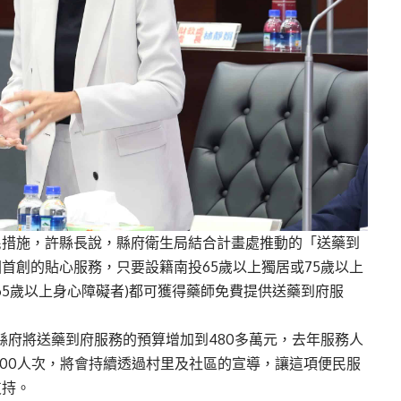
民措施，許縣長說，縣府衛生局結合計畫處推動的「送藥到
首創的貼心服務，只要設籍南投65歲以上獨居或75歲以上
65歲以上身心障礙者)都可獲得藥師免費提供送藥到府服
縣府將送藥到府服務的預算增加到480多萬元，去年服務人
,700人次，將會持續透過村里及社區的宣導，讓這項便民服
支持。