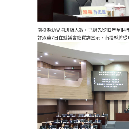
南投縣幼兒園班級人數，已搶先從112年至114年
許淑華7日在縣議會總質詢宣示，南投縣將從