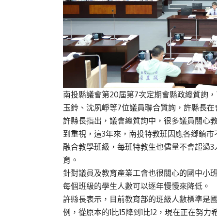
南投縣議會第20屆第7次定期會縣政總質詢
玉鈴、沈夙崢等7位議員聯合質詢，許縣長在
許縣長指出，議會總質詢中，很多議員關心
到重視，這3年來，南投特教班因應各鄉鎮市
融合教學班級，每班特教生也儘量不會超過3
育。
針對議員及教育產業工會也很關心的國中小
每個班級的學生人數可以逐年慢慢來降低。
許縣長表示，目前教育部的班級人數標準是國
例，從原本的1比15降到1比12，現在正在