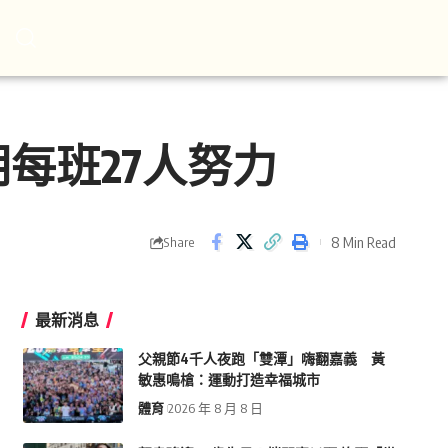
每班27人努力
8 Min Read
Share
最新消息
父親節4千人夜跑「雙潭」嗨翻嘉義 黃
敏惠鳴槍：運動打造幸福城市
體育
2026 年 8 月 8 日