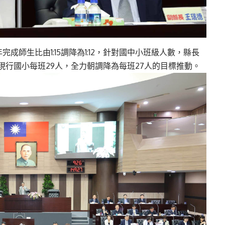
完成師生比由1:15調降為1:12，針對國中小班級人數，縣長
現行國小每班29人，全力朝調降為每班27人的目標推動。