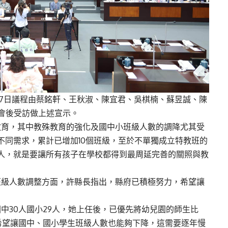
，7日議程由蔡銘軒、王秋淑、陳宜君、吳棋楠、蘇昱誠、陳
會後受訪做上述宣示。
教育，其中教殊教育的強化及國中小班級人數的調降尤其受
不同需求，累計已增加10個班級，至於不單獨成立特教班的
人，就是要讓所有孩子在學校都得到最周延完善的關照與教
班級人數調整方面，許縣長指出，縣府已積極努力，希望讓
中30人國小29人，她上任後，已優先將幼兒園的師生比
努力希望讓國中、國小學生班級人數也能夠下降，這需要逐年慢