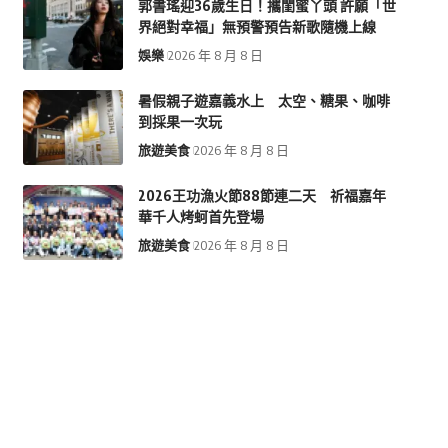
郭書瑤迎36歲生日！攜閨蜜丫頭 許願「世
界絕對幸福」無預警預告新歌隨機上線
娛樂
2026 年 8 月 8 日
暑假親子遊嘉義水上 太空、糖果、咖啡
到採果一次玩
旅遊美食
2026 年 8 月 8 日
2026王功漁火節88節連二天 祈福嘉年
華千人烤蚵首先登場
旅遊美食
2026 年 8 月 8 日