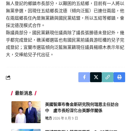
無人登記的鄉鎮市長部分，以艱困的五結鄉，目前有一人將以
無黨參選，因現任五結鄉長沈德（傾向泛藍）已連任兩屆，他
在兩屆鄉長任內是無黨籍與國民黨結盟，所以五結等鄉鎮，會
採沈德茂模式合作。
縣議員部分，國民黨籍現任議員除了議長張勝德未登記外，幾
乎都完成登記，礁溪鄉選區也有國民黨前議員游旺欉的兒子完
成登記；宜蘭市選區傾向泛藍無黨籍現任議員楊順木表示年紀
大，交棒給兒子代出征。
最新消息
美國智庫布魯金斯研究院何瑞恩主任訪台
中 盧市長盼深化台美夥伴關係
地方
2026 年 8 月 9 日