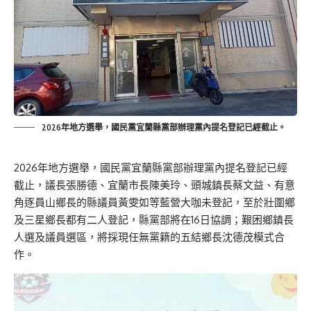
2026年地方選舉，國民黨宜蘭縣黨部辦理黨內提名登記已經截止。
2026年地方選舉，國民黨宜蘭縣黨部辦理黨內提名登記已經
截止，議長張勝德、宜蘭市長陳美玲、頭城鎮長蔡文益、有意
角逐員山鄉長的縣議員黃雯如等藍營大咖未登記，至於壯圍鄉
及三星鄉長都有二人登記，縣黨部將在16日協調；艱困鄉鎮長
人選及議員選區，將採現任無黨籍的五結鄉長沈德茂模式合
作。