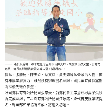
議長張勝德、尋求連任的宜蘭市長陳美玲、頭城鎮長蔡文益、有意角
逐員山鄉長的縣議員黃雯如等未登，擬採徵召。
據悉，張勝德、陳美玲、蔡文益、黃雯如等藍營政治人物，擁
有雄厚基層實力，雖然沒有辦理提名登記，國民黨宜蘭縣黨部
將採優先徵召參選。
壯圍鄉長有鄉公所秘書張家豪、前鄉代會主席詹旺彬妻子張秋
香完成登記；三星鄉有鄉公所秘書江淳銘、鄉代曾茂照爭取提
名，縣黨部如果協調不成，將進入初選。