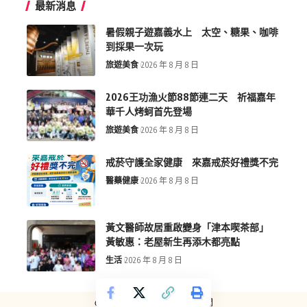
最新消息
暑假親子遊嘉義水上 太空、糖果、咖啡
到採果一次玩
旅遊美食
2026 年 8 月 8 日
2026王功漁火節88節連二天 祈福嘉年
華千人烤蚵首先登場
旅遊美食
2026 年 8 月 8 日
戒菸守護全家健康 來嘉戒菸好禮獎不完
醫藥健康
2026 年 8 月 8 日
黃文醫師故居重啟變身「津本喫茶部」
黃敏惠：老屋新生再添木都亮點
生活
2026 年 8 月 8 日
copyright © more-new.tw 墨新聞