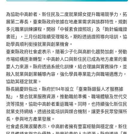
為協助中高齡者、新住民及二度就業婦女提升職場競爭力，拓
展第二專長，臺東縣政府依據在地產業需求與族群特性，規劃
多元職業訓練課程，開辦「中餐素食證照班」及「鉤針編織證
書班」，三月份起陸續受理報名，期盼透過證照導向培訓，協
助學員順利銜接就業與創業機會。
臺東縣政府社會處表示，隨著少子化與高齡化趨勢加劇，勞動
市場結構逐漸轉型，中高齡人口與新住民已成為地方產業的重
要人力來源。縣府透過系統化訓練，結合理論與實務操作，並
融入就業與創業輔導內容，強化學員專業能力與職場適應力，
協助其穩定就業。
縣長饒慶鈴指出，縣府於114年設立「臺東縣銀髮人才服務據
點」，整合就業服務資源，推動職前準備、職場體驗及世代交
流等措施，協助中高齡者重返職場。同時，也持續強化新住民
就業支持網絡，透過技能培訓與媒合機制，讓更多民眾發揮所
長，參與地方產業發展。
社會處長陳淑蘭表示，中高齡者擁有豐富經驗與穩定度，新住
民具備語言與文化優勢，皆是珍貴的人力資源。縣府透過「臺