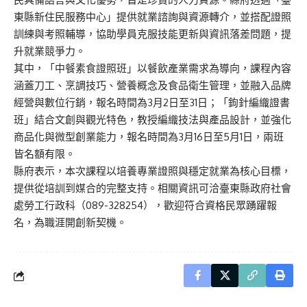
東縣新住民服務中心」提供就業諮詢與資源轉介，並搭配證照
訓練與考照輔導，協助學員克服技能更新與資訊落差問題，提
升就業競爭力。
其中，「中餐素食證照班」以餐飲產業需求為導向，課程內容
涵蓋刀工、烹調技巧、營養概念及食品衛生管理，並融入品牌
經營與數位行銷，報名時間為3月2日至31日；「鉤針編織證書
班」結合文創與觀光特色，教授編織技法與產品設計，並強化
商品化與微型創業能力，報名時間為3月16日至5月1日，兩班
皆名額有限。
縣府表示，本次課程以培養專業證照與穩定就業為核心目標，
提供從培訓到媒合的完整支持。相關資訊可洽臺東縣政府社會
處勞工行政科（089-328254），歡迎符合資格民眾踴躍報
名，為職涯開創新契機。