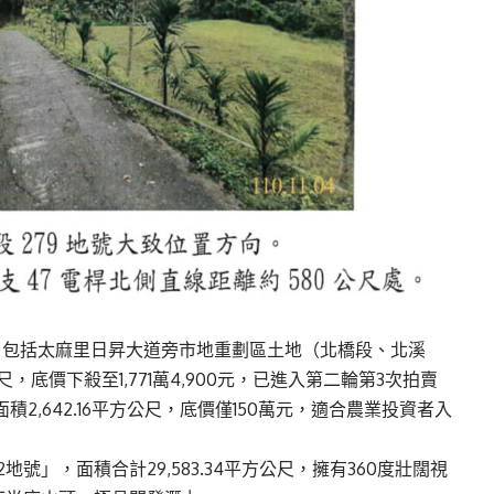
，包括太麻里日昇大道旁市地重劃區土地（北橋段、北溪
尺，底價下殺至1,771萬4,900元，已進入第二輪第3次拍賣
2,642.16平方公尺，底價僅150萬元，適合農業投資者入
號」，面積合計29,583.34平方公尺，擁有360度壯闊視