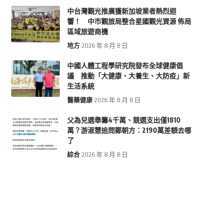
中台灣觀光推廣獲新加坡業者熱烈迴
響！ 中市觀旅局整合星國觀光資源 佈局
區域旅遊商機
地方
2026 年 8 月 8 日
中國人體工程學研究院發布全球健康倡
議 推動「大健康、大養生、大防疫」新
生活系統
醫藥健康
2026 年 8 月 8 日
父為兒選舉籌4千萬、競選支出僅1810
萬？游淑慧追問鄭朝方：2190萬差額去哪
了
綜合
2026 年 8 月 8 日