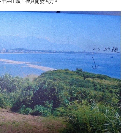
乎買下半座山頭，極具開發潛力。