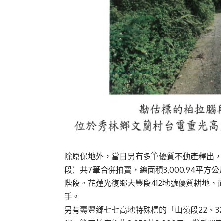
除原保地外，當日另有多筆優質不動產釋出
段）共7筆合併拍賣，總面積3,000.94平方公
階段。花蓮光復鄉大豐段412地號優質耕地，面積
手。
另有壽豐鄉七七高地特殊標的「山嶺段22、32地