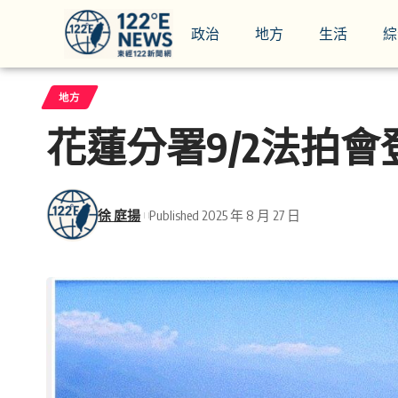
政治
地方
生活
綜
地方
花蓮分署9/2法拍
徐 庭揚
Published 2025 年 8 月 27 日