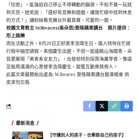
「拉密」，能強迫自己停止不停轉動的腦袋，不知不覺一玩就
到天亮。她笑說：「還好有音樂和遊戲，讓我忙碌中找到休息
的方式！」讓粉絲看見舞台外最真實、可愛的一面。
校園文青教主 163braces(吳朵芸)登陸蘋果講台 照片提供：
形上娛樂
而在活動之外，8月20日正好是李浩瑋生日，兩人特地在忙碌
行程中抽空請假，來個慶生出遊，不但一起遠眺山海踏青，朵
芸更展現「美食系女友力」，出發前特別採買海量零食，像遠
足般用滿滿的心意替李浩瑋慶生，甜蜜互動羨煞旁人。
此篇文章最開始出處為:
163braces 登陸蘋果講台變演唱會 俏
皮求勿忘我
最新消息
【守護別人的孩子，也牽掛自己的孩子】