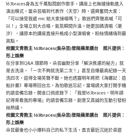
163braces身為五千萬點閱創作歌手，講座上也無縫接軌進入
演出模式，當朵芸唱到代表作〈天空〉時，還興奮問大家：
「可以接受我遞 mic 給大家接唱嗎？」歌迷們齊聲高喊「可
以！」全場立刻大合唱，氣氛瞬間升溫。她更加碼清唱〈潮
汐〉，讓原本的講座直接升格成小型演唱會，粉絲情緒嗨到最
高點。
校園文青教主 163braces(吳朵芸)登陸蘋果講台 照片提供：
形上娛樂
在分享到Q&A 環節時，朵芸幽默分享「解決焦慮的秘方」就
是去洗澡，「一次不夠就洗第二次！」甚至自爆最高紀錄一天
洗四次，逗得全場笑聲不斷。她也透露明年將把《海螺記：造
船計畫》專場帶回台北，為怕歌迷忘記，當場請大家打開手機
的語音備忘錄，開金口俏皮錄下：「我是163braces，明年請
記得來看我的專場」的語音備忘錄，創意又真誠的互動引發粉
絲熱議。
校園文青教主 163braces(吳朵芸)登陸蘋果講台 照片提供：
形上娛樂
朵芸最後也小小爆料自己的私下生活，直言最近沉迷於桌遊