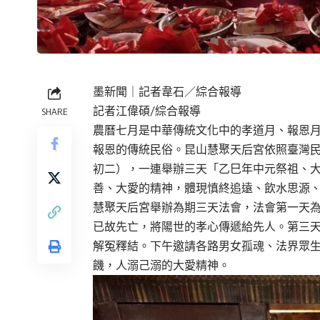
墨新聞
｜記者韋石／綜合報導
記者江偉碩/綜合報導
SHARE
農曆七月是中華傳統文化中的孝道月、報恩
報恩的傳統民俗。昆山慧聚天后宮依照臺灣民
初二），一連舉辦三天「乙巳年中元祭祖、
善、大愛的精神，體現慎終追遠、飲水思源
慧聚天后宮舉辦為期三天法會，法會第一天
已故先亡，將陽世的孝心傳遞給先人。第三
解冤釋結。下午邀請各路男女孤魂、法界眾
饑，人溺己溺的大愛精神。