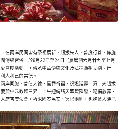
月，在兩岸民間皆有祭祖薦新，超拔先人、普度行善、佈施
間傳統習俗，於8月22日至24日（農曆潤六月廿九至七月
大愛普度活動」，傳承中華傳統文化及弘揚媽祖立德、行
、利人利己的美德。
為兩岸同胞、善信大德，懺罪祈福、祝燈延壽。第二天超拔
天慶贊中元敬拜三界，上午迎請諸天聖賢降臨，賜福赦罪、
生入席普度法會，祈求國泰民安、冥陽兩利，也抱著人饑己