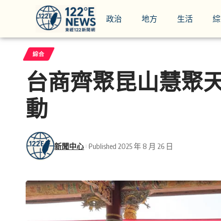
政治
地方
生活
綜
綜合
台商齊聚昆山慧聚
動
新聞中心
Published 2025 年 8 月 26 日