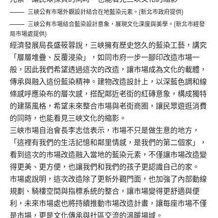
三峽公有市場外觀設計結合在地藍染元素。(新北市政府提供)
三峽公有市場結合藍染設計意象，展現文化深度與美學。(新北市經發
局市場處提供)
經濟發展局長盛筱蓉說，三峽擁有歷史悠久的藍染工藝，講究
「層層堆疊、反覆浸染」，如同市府一步一腳印改造市場一
般，因此我們希望透過這次的改造，讓市場成為文化的載體，
傳承與融入這份藍染精神。建物改造設計上，以深藍色調和線
條感呼應染布的層次感，搭配鄰近老街的紅磚意象，構成獨特
的建築風格，希望未來整合市場與老街商圈，讓民眾遊逛消費
的同時，也能看見三峽文化的縮影。
三峽市場自治會長李志信表示，市場不只是做生意的地方，
「這裡有我們的生活記憶和鄰里情感，是我們的第二個家」，
看到這次的市場改造融入當地的藍染元素，不僅讓市場改造變
得更美、更方便，也讓我們和我們的孩子更認識自己的家。
市場處說明，這次改造除了更新外觀門面，也加強了內部動線
規劃、騎樓空間與指標系統的整合，讓市場變得更舒適與便
利，未來市場處也將持續推動市場改造計畫，讓每座市場不僅
是市場，更是文化傳承與社區交流的溫暖場域。