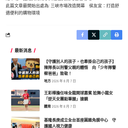
此篇文章最開始出處為:
三峽市場改造開幕 侯友宜：打造舒
適便利的購物環境
最新消息
【守護別人的孩子，也牽掛自己的孩子】
陳隊長以刑警父親的體悟 向「少年隊警
察爸爸」致敬！
地方
2026 年 8 月 7 日
王彩樺擔任味全龍開球嘉賓 尬舞小龍女
「逆天女團鉛筆腿」搶鏡
體育
2026 年 8 月 7 日
基隆長庚成立全台首座圓錐角膜中心 守
護國人視力健康