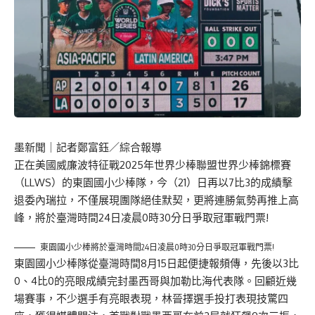
墨新聞
｜記者鄭富鈺／綜合報導
正在美國威廉波特征戰2025年世界少棒聯盟世界少棒錦標賽
（LLWS）的東園國小少棒隊，今（21）日再以7比3的成績擊
退委內瑞拉，不僅展現團隊絕佳默契，更將連勝氣勢再推上高
峰，將於臺灣時間24日凌晨0時30分日爭取冠軍戰門票!
東園國小少棒將於臺灣時間24日凌晨0時30分日爭取冠軍戰門票!
東園國小少棒隊從臺灣時間8月15日起便捷報頻傳，先後以3比
0、4比0的亮眼成績完封墨西哥與加勒比海代表隊。回顧近幾
場賽事，不少選手有亮眼表現，林晉擇選手投打表現技驚四