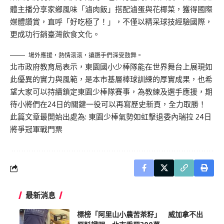
體主播分享家鄉風味「滷肉飯」搭配滷蛋與花椰菜，獲得國際
媒體讚賞，直呼「好吃極了！」，不僅以精采球技經驗國際，
更成功行銷臺灣飲食文化。
場外應援，熱情滾滾，讓選手們深受鼓舞。
北市政府教育局表示，東園國小少棒隊能在世界舞台上展現如
此優異的實力與風範，是本市基層棒球訓練的厚實成果，也希
望大家可以持續鎖定東園少棒隊賽事，為教練及選手應援，期
待小將們在24日的關鍵一役可以再寫歷史新頁，全力取勝！
此篇文章最開始出處為:
東園少棒氣勢如虹擊退委內瑞拉 24日
將爭冠軍戰門票
最新消息
標榜「阿里山小農苦茶籽」 威加拿不出