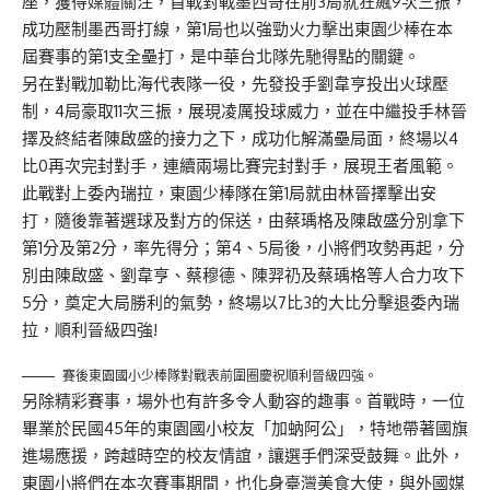
座，獲得媒體關注，首戰對戰墨西哥在前3局就狂飆9次三振，
成功壓制墨西哥打線，第1局也以強勁火力擊出東園少棒在本
屆賽事的第1支全壘打，是中華台北隊先馳得點的關鍵。
另在對戰加勒比海代表隊一役，先發投手劉韋亨投出火球壓
制，4局豪取11次三振，展現凌厲投球威力，並在中繼投手林晉
擇及終結者陳啟盛的接力之下，成功化解滿壘局面，終場以4
比0再次完封對手，連續兩場比賽完封對手，展現王者風範。
此戰對上委內瑞拉，東園少棒隊在第1局就由林晉擇擊出安
打，隨後靠著選球及對方的保送，由蔡瑀格及陳啟盛分別拿下
第1分及第2分，率先得分；第4、5局後，小將們攻勢再起，分
別由陳啟盛、劉韋亨、蔡穆德、陳羿礽及蔡瑀格等人合力攻下
5分，奠定大局勝利的氣勢，終場以7比3的大比分擊退委內瑞
拉，順利晉級四強!
賽後東園國小少棒隊對戰表前圍圈慶祝順利晉級四強。
另除精彩賽事，場外也有許多令人動容的趣事。首戰時，一位
畢業於民國45年的東園國小校友「加蚋阿公」，特地帶著國旗
進場應援，跨越時空的校友情誼，讓選手們深受鼓舞。此外，
東園小將們在本次賽事期間，也化身臺灣美食大使，與外國媒