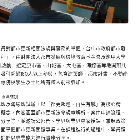
人員對都市更新相關法規與實務的掌握，台中市政府都市發
課程」，由財團法人都市發展與環境教育基金會及逢甲大學
日啟動，選定原市區、山城區、大屯區、海線區等地開辦共
，吸引超過180人以上參與，包含建築師、都市計畫、不動產
大專院校學生及土地所有權人前來參加。
，圓滿結訓
城區及海線區試辦，以「都更起巡・再生有感」為核心精
」概念，內容涵蓋都市更新法令規章解析、案件申請流程、
例分享等，並邀請公部門、學界與業界專家授課，兼顧政策
全面掌握都市更新關鍵專業。在課程進行的過程中，學員踴
講師們以專業能力進行實務分享。