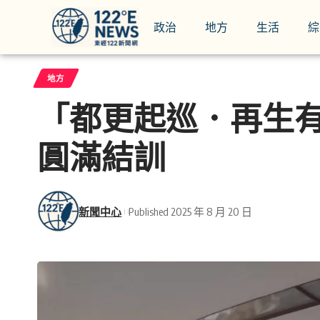
政治
地方
生活
綜
地方
「都更起巡．再生
圓滿結訓
新聞中心
Published 2025 年 8 月 20 日