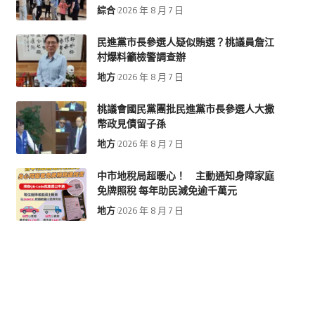
綜合
2026 年 8 月 7 日
民進黨市長參選人疑似賄選？桃議員詹江
村爆料籲檢警調查辦
地方
2026 年 8 月 7 日
桃議會國民黨團批民進黨市長參選人大撒
幣政見債留子孫
地方
2026 年 8 月 7 日
中市地稅局超暖心！ 主動通知身障家庭
免牌照稅 每年助民減免逾千萬元
地方
2026 年 8 月 7 日