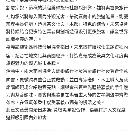
劉慶宗說，這樣的遊程獲得旅行社熱烈迴響，雄獅與富豪旅行
社均承諾將導入國內外觀光客，帶動嘉義市的旅遊能量。劉慶
宗理事長強調，透過茶文化與「木都」特色的結合，未來協會
將持續結合更多特色業者與創新遊程吸引更多旅客，讓全世界
認識嘉義的魅力。
嘉義諸羅街區科技發展協會指出，未來將持續深化主題遊程內
容，結合在地文化與商圈經濟，打造嘉義成為兼具文化深度與
旅遊魅力的觀光城市品牌。
活動中，兩大商圈協會與雄獅旅行社及富豪旅行社簽署合作意
向書，象徵跨界整合正式啟動；並由導覽老師、木工職人及茶
席講師現場介紹遊程亮點，讓與會來賓率先體驗嘉義的手作魅
力與茶香韻味。貴賓與媒體更在洪若虛大師的古琴樂聲中齊聚
茶席，在氤氳茶香中感受嘉義市獨有的慢活之美。
此篇文章最開始出處為:
黃敏惠見證合作 嘉義打造人文深度
遊程吸引國內外旅客