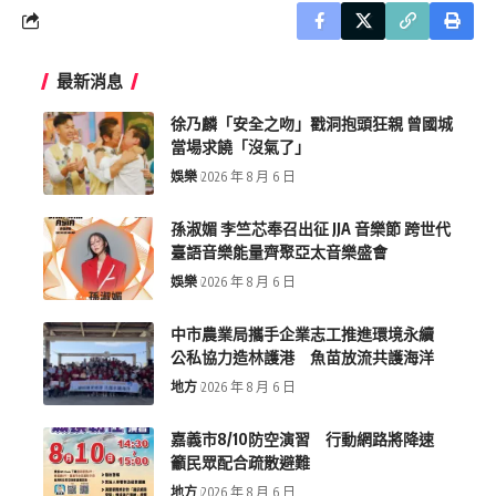
最新消息
徐乃麟「安全之吻」戳洞抱頭狂親 曾國城
當場求饒「沒氣了」
娛樂
2026 年 8 月 6 日
孫淑媚 李竺芯奉召出征 JJA 音樂節 跨世代
臺語音樂能量齊聚亞太音樂盛會
娛樂
2026 年 8 月 6 日
中市農業局攜手企業志工推進環境永續
公私協力造林護港 魚苗放流共護海洋
地方
2026 年 8 月 6 日
嘉義市8/10防空演習 行動網路將降速
籲民眾配合疏散避難
地方
2026 年 8 月 6 日