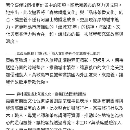
署全臺僅12個核定計畫中的兩項，顯示嘉義市的努力與成果。
她指出，此次遊程將「森林鐵道文化」與「品味茶香文化」結
合，讓嘉義不僅有阿里山的鐵道故事，更展現深厚的城市魅
力。這更呼應市府推動的「建城321年」的精神，將歷史、文
化與商業活力融合在一起，讓城市的每一次旅程都充滿故事與
溫度。
嘉義商圈聯手旅行社，兩大文化遊程帶動城市慢活觀光
黃敏惠強調，文化帶入旅程能讓遊程更精彩、更吸引人，期待
透過商圈的跨域整合，推動城市繁榮，讓嘉義市的文化之美更
加優雅動人。黃敏惠市長誠摯邀請國內外朋友來，來嘉義，讓
我們故鄉用新款代你。
森林鐵道遇上茶香文化，嘉義打造慢活新體驗
嘉義市商圈文化促進協會劉慶宗理事長表示，感謝市府團隊與
經濟部商業署的支持，此次整合雄獅旅行社、富豪旅行社以及
木工職人、導覽老師和茶席講師等資源，推動以在地特色為核
心的遊程設計，讓旅客能透過導覽、木工DIY與茶席體驗深入
在地，更展現嘉義獨特的文化底蘊。