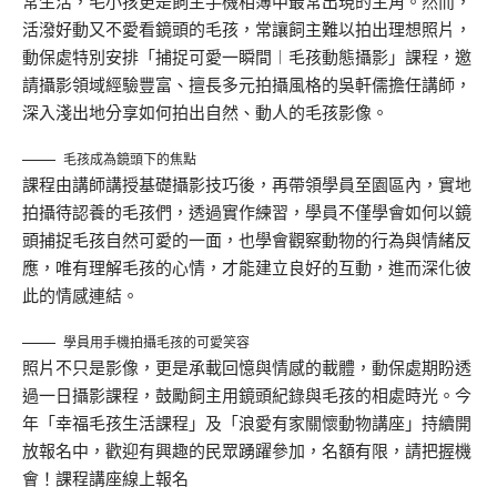
常生活，毛小孩更是飼主手機相簿中最常出現的主角。然而，
活潑好動又不愛看鏡頭的毛孩，常讓飼主難以拍出理想照片，
動保處特別安排「捕捉可愛一瞬間︱毛孩動態攝影」課程，邀
請攝影領域經驗豐富、擅長多元拍攝風格的吳軒儒擔任講師，
深入淺出地分享如何拍出自然、動人的毛孩影像。
毛孩成為鏡頭下的焦點
課程由講師講授基礎攝影技巧後，再帶領學員至園區內，實地
拍攝待認養的毛孩們，透過實作練習，學員不僅學會如何以鏡
頭捕捉毛孩自然可愛的一面，也學會觀察動物的行為與情緒反
應，唯有理解毛孩的心情，才能建立良好的互動，進而深化彼
此的情感連結。
學員用手機拍攝毛孩的可愛笑容
照片不只是影像，更是承載回憶與情感的載體，動保處期盼透
過一日攝影課程，鼓勵飼主用鏡頭紀錄與毛孩的相處時光。今
年「幸福毛孩生活課程」及「浪愛有家關懷動物講座」持續開
放報名中，歡迎有興趣的民眾踴躍參加，名額有限，請把握機
會！課程講座線上報名