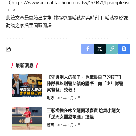
（
https://www.animal.taichung.gov.tw/1521471/Lpsimplelist
）。
此篇文章最開始出處為:
捕捉專屬毛孩網美時刻！ 毛孩攝影課
動物之家后里園區開課
最新消息
【守護別人的孩子，也牽掛自己的孩子】
陳隊長以刑警父親的體悟 向「少年隊警
察爸爸」致敬！
地方
2026 年 8 月 7 日
王彩樺擔任味全龍開球嘉賓 尬舞小龍女
「逆天女團鉛筆腿」搶鏡
體育
2026 年 8 月 7 日