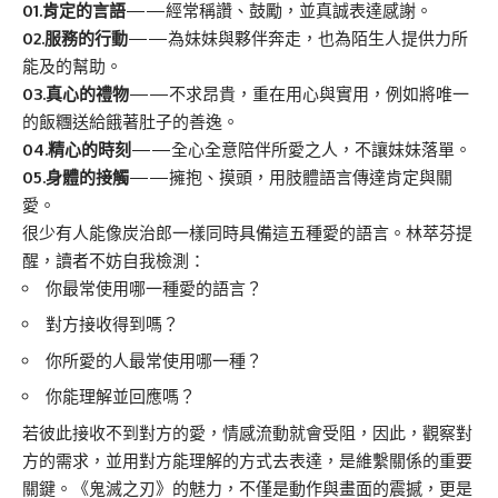
01.
肯定的言語
——經常稱讚、鼓勵，並真誠表達感謝。
02.
服務的行動
——為妹妹與夥伴奔走，也為陌生人提供力所
能及的幫助。
03.
真心的禮物
——不求昂貴，重在用心與實用，例如將唯一
的飯糰送給餓著肚子的善逸。
04.
精心的時刻
——全心全意陪伴所愛之人，不讓妹妹落單。
05.
身體的接觸
——擁抱、摸頭，用肢體語言傳達肯定與關
愛。
很少有人能像炭治郎一樣同時具備這五種愛的語言。林萃芬提
醒，讀者不妨自我檢測：
你最常使用哪一種愛的語言？
對方接收得到嗎？
你所愛的人最常使用哪一種？
你能理解並回應嗎？
若彼此接收不到對方的愛，情感流動就會受阻，因此，觀察對
方的需求，並用對方能理解的方式去表達，是維繫關係的重要
關鍵。《鬼滅之刃》的魅力，不僅是動作與畫面的震撼，更是