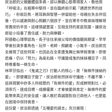
炭治郎的父親雖體弱多病，卻以樂觀心態帶領家人，教他用
「呼吸法」在極寒中堅持，並在臨終前示範「通透世界的技
巧」，秒殺巨熊，將耳飾與智慧一併留給他。母親在失去伴侶
後，仍以感謝與耐心照顧六個孩子，並在寒冬中教弟妹理解哥
哥賣炭的辛苦。這樣情感豐富、互相支持的家庭氛圍，讓炭治
郎從小培養了責任感、耐力與樂觀。
阿德勒心理學認為，長子往往承接父母的價值觀與期望，早早
學會扮演多重角色，玩伴、老師、照顧者、小幫手。炭治郎完
全展現了這些特質，也因此在全家遭鬼舞辻無慘殺害後，即使
悲痛，仍以「努力」為座右銘，守護變成鬼的妹妹禰豆子，同
時尊重每一條生命。
林萃芬指出，《鬼滅之刃》打動人的核心，是「無條件接納的
愛」。即便禰豆子變了，炭治郎依然拼命守護她，不離不棄。
這與現實中許多人所經歷的「有條件的愛」形成鮮明對比，必
須乖巧、達成目標、成績優異，才會被愛與肯定。無條件的愛
能帶來真正的安全感，讓人敢於真誠面對自己與他人，也更能
在困境中保持善意。
這份愛，炭治郎透過「五種愛的語言」充分展現：