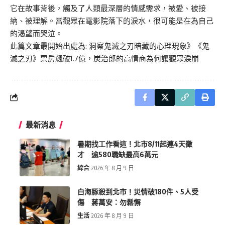
它在故事背後，觸及了人類最深層的情感需求，被愛、被接
納、被理解。當觀眾在電影院落下的淚水，很可能是在為自己
的渴望而哭泣。
此篇文章最開始出處為:
洞察鬼滅之刃暗藏的心理現象》《鬼
滅之刃》票房飆破1.7億，炭治郎的高情商為何讓觀眾淚崩
最新消息
暑期找工作看這！北市8/11起連4天徵
才 逾580職缺最高6萬元
綜合
2026 年 8 月 9 日
白海豚殺到北市！災情破180件、5人受
傷 蔣萬安：勿鬆懈
生活
2026 年 8 月 9 日