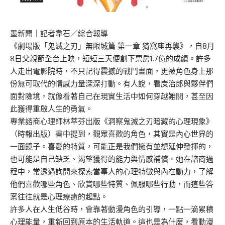
墨新聞
｜記者韋石／綜合報導
《劇場版「鬼滅之刃」無限城篇 第一章 猗窩座再襲》，自8月
8日父親節全台上映，短短三天便創下票房1.7億的成績。許多
人走出電影院時，不只記得震撼的戰鬥畫面，更被角色身上那
份無可取代的情感力量深深打動。有人說，看炭治郎與夥伴們
面對險境，就像看著自己在現實生活中如何穿越難關，甚至因
此獲得重啟人生的勇氣。
專業諮商心理師林萃芬出版《
洞察鬼滅之刃暗藏的心理現象
》
（時報出版）書中提到，觀眾喜歡的角色，其實是內心世界的
一面鏡子。喜愛的特質，可能正是我們擁有並想延伸發揮的，
也可能是自己缺乏、渴望獲得的能力與情感補償。她在諮商過
程中，常透過詢問來探索當事人的心理特徵與內在動力，了解
他們喜歡哪些角色、欣賞哪些特質、佩服哪些行動，而這些答
案往往就是心理療癒的起點。
許多人在人生低谷時，會靠著動漫角色的引導，一點一滴累積
心理能量，重新回到原本的生活軌道。這也是為什麼，看動漫