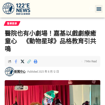
醫藥健康
醫院也有小劇場！嘉基以戲劇療癒
童心 《動物星球》品格教育引共
鳴
7 Min Read
新聞中心
Published 2025 年 8 月 12 日