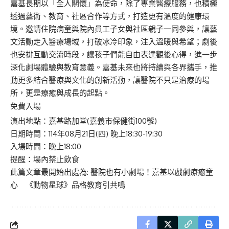
嘉基長期以「全人關懷」為使命，除了專業醫療服務，也積極
透過藝術、教育、社區合作等方式，打造更有溫度的健康環
境。邀請住院病童與院內員工子女與社區親子一同參與，讓藝
文活動走入醫療場域，打破冰冷印象，注入溫暖與希望；劇後
也安排互動交流時段，讓孩子們能自由表達觀後心得，進一步
深化劇場體驗與教育意義。嘉基未來也將持續與各界攜手，推
動更多結合醫療與文化的創新活動，讓醫院不只是治療的場
所，更是療癒與成長的起點。
免費入場
演出地點：嘉基路加堂(嘉義市保健街100號)
日期時間：114年08月21日(四) 晚上18:30-19:30
入場時間：晚上18:00
提醒：場內禁止飲食
此篇文章最開始出處為:
醫院也有小劇場！嘉基以戲劇療癒童
心 《動物星球》品格教育引共鳴