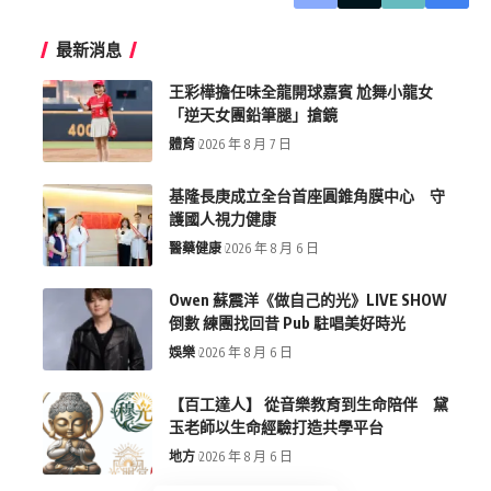
最新消息
王彩樺擔任味全龍開球嘉賓 尬舞小龍女
「逆天女團鉛筆腿」搶鏡
體育
2026 年 8 月 7 日
基隆長庚成立全台首座圓錐角膜中心 守
護國人視力健康
醫藥健康
2026 年 8 月 6 日
Owen 蘇震洋《做自己的光》LIVE SHOW
倒數 練團找回昔 Pub 駐唱美好時光
娛樂
2026 年 8 月 6 日
【百工達人】 從音樂教育到生命陪伴 黛
玉老師以生命經驗打造共學平台
地方
2026 年 8 月 6 日