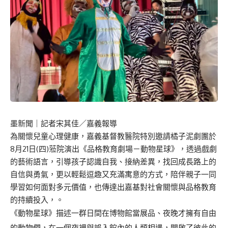
墨新聞
｜記者宋其佳／嘉義報導
為關懷兒童心理健康，嘉義基督教醫院特別邀請橘子泥劇團於
8月21日(四)蒞院演出《品格教育劇場－動物星球》，透過戲劇
的藝術語言，引導孩子認識自我、接納差異，找回成長路上的
自信與勇氣，更以輕鬆逗趣又充滿寓意的方式，陪伴親子一同
學習如何面對多元價值，也傳達出嘉基對社會關懷與品格教育
的持續投入，。
《動物星球》描述一群日間在博物館當展品、夜晚才擁有自由
的動物們，在一個夜裡與誤入館內的人類相遇，開啟了彼此的