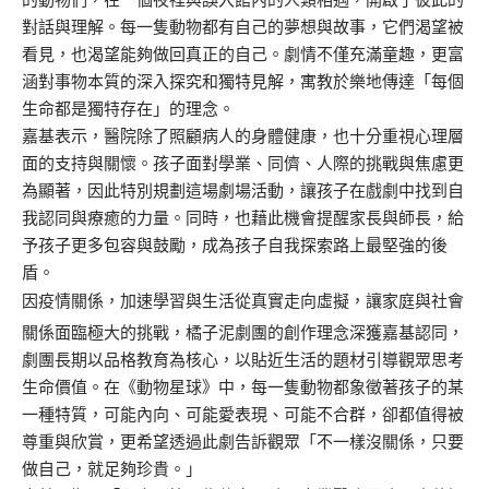
對話與理解。每一隻動物都有自己的夢想與故事，它們渴望被
看見，也渴望能夠做回真正的自己。劇情不僅充滿童趣，更富
涵對事物本質的深入探究和獨特見解，寓教於樂地傳達「每個
生命都是獨特存在」的理念。
嘉基表示，醫院除了照顧病人的身體健康，也十分重視心理層
面的支持與關懷。孩子面對學業、同儕、人際的挑戰與焦慮更
為顯著，因此特別規劃這場劇場活動，讓孩子在戲劇中找到自
我認同與療癒的力量。同時，也藉此機會提醒家長與師長，給
予孩子更多包容與鼓勵，成為孩子自我探索路上最堅強的後
盾。
因疫情關係，加速學習與生活從真實走向虛擬，讓家庭與社會
關係面臨極大的挑戰，橘子泥劇團的創作理念深獲嘉基認同，
劇團長期以品格教育為核心，以貼近生活的題材引導觀眾思考
生命價值。在《動物星球》中，每一隻動物都象徵著孩子的某
一種特質，可能內向、可能愛表現、可能不合群，卻都值得被
尊重與欣賞，更希望透過此劇告訴觀眾「不一樣沒關係，只要
做自己，就足夠珍貴。」