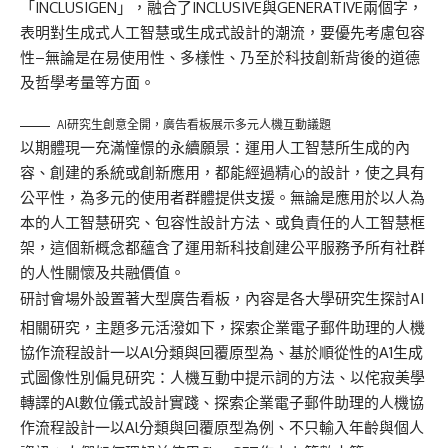
「INCLUSIGEN」，融合了INCLUSIVE與GENERATIVE兩個字，
表明對生成式人工智慧或生成式設計的潮流，要優先考慮包容
性–無論是在易使用性、多樣性、乃至於科技創新背後的道德
及哲學考量等方面。
AI研究生創意全開，廣告看板展示多元人機互動議題
以期體現一充滿憧憬的永續願景：運用人工智慧所生成的內
容、創建的系統或創新應用，都能經過精心的設計，使之具有
公平性，為多元的使用者群體提供支援。無論是應用於以人為
本的人工智慧研究、包容性設計方法、或負責任的人工智慧框
架，這個新概念都蘊含了運用新科技創建公平服務予所有社群
的人性關懷及共融價值。
研討會場外設置著大型廣告看板，內容是各大學研究生探討AI
相關研究，主題多元活潑如下，探索企業電子郵件助理的人機
協作流程設計一以Al分類與回覆原型為、基於順從性的A1生成
式圖像性別偏見研究：人機互動中提示詞的方法、以侘寂美學
轉譯的Al數位儀式設計實踐、探索企業電子郵件助理的人機協
作流程設計一以Al分類與回覆原型為例、不只輸入年齡與個人