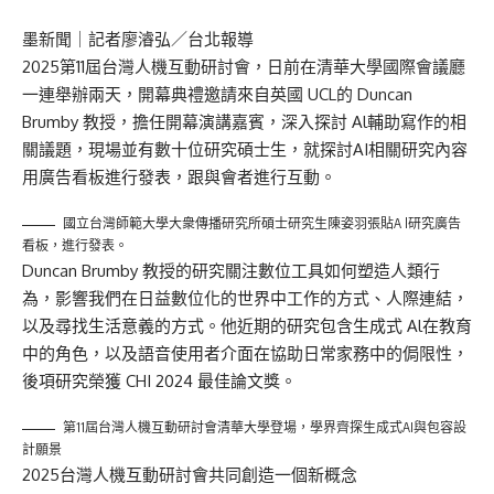
墨新聞
｜記者廖濬弘／台北報導
2025第11屆台灣人機互動研討會，日前在清華大學國際會議廳
一連舉辦兩天，開幕典禮邀請來自英國 UCL的 Duncan
Brumby 教授，擔任開幕演講嘉賓，深入探討 Al輔助寫作的相
關議題，現場並有數十位研究碩士生，就探討AI相關研究內容
用廣告看板進行發表，跟與會者進行互動。
國立台灣師範大學大衆傳播研究所碩士研究生陳姿羽張貼A l研究廣告
看板，進行發表。
Duncan Brumby 教授的研究關注數位工具如何塑造人類行
為，影響我們在日益數位化的世界中工作的方式、人際連結，
以及尋找生活意義的方式。他近期的研究包含生成式 Al在教育
中的角色，以及語音使用者介面在協助日常家務中的侷限性，
後項研究榮獲 CHI 2024 最佳論文獎。
第11屆台灣人機互動研討會清華大學登場，學界齊探生成式AI與包容設
計願景
2025台灣人機互動研討會共同創造一個新概念