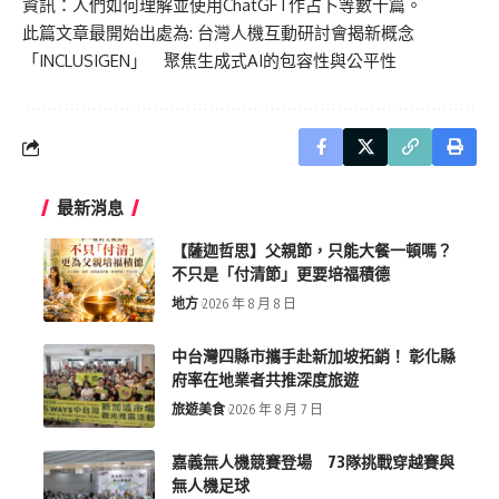
資訊：人們如何理解並使用ChatGFT作占卜等數十篇。
此篇文章最開始出處為:
台灣人機互動研討會揭新概念
「INCLUSIGEN」 聚焦生成式AI的包容性與公平性
最新消息
【薩迦哲思】父親節，只能大餐一頓嗎？
不只是「付清節」更要培福積德
地方
2026 年 8 月 8 日
中台灣四縣市攜手赴新加坡拓銷！ 彰化縣
府率在地業者共推深度旅遊
旅遊美食
2026 年 8 月 7 日
嘉義無人機競賽登場 73隊挑戰穿越賽與
無人機足球