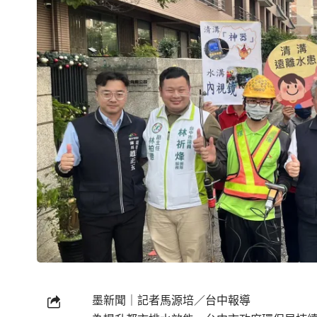
墨新聞
｜記者馬源培／台中報導