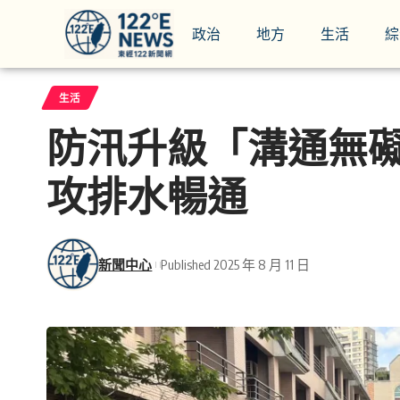
政治
地方
生活
綜
生活
防汛升級「溝通無礙
攻排水暢通
新聞中心
Published 2025 年 8 月 11 日