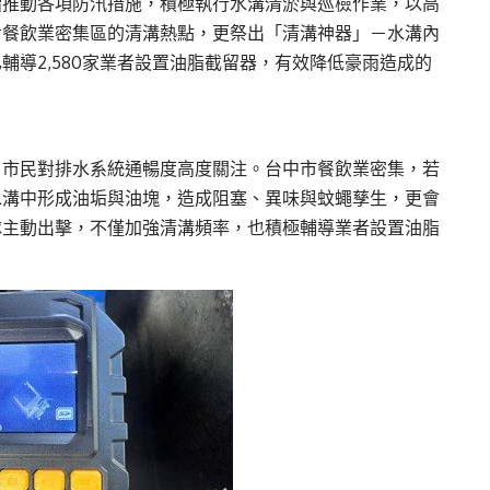
續推動各項防汛措施，積極執行水溝清淤與巡檢作業，以高
對餐飲業密集區的清溝熱點，更祭出「清溝神器」－水溝內
輔導2,580家業者設置油脂截留器，有效降低豪雨造成的
，市民對排水系統通暢度高度關注。台中市餐飲業密集，若
水溝中形成油垢與油塊，造成阻塞、異味與蚊蠅孳生，更會
隊主動出擊，不僅加強清溝頻率，也積極輔導業者設置油脂