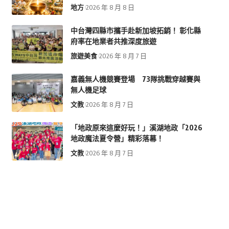
地方
2026 年 8 月 8 日
中台灣四縣市攜手赴新加坡拓銷！ 彰化縣
府率在地業者共推深度旅遊
旅遊美食
2026 年 8 月 7 日
嘉義無人機競賽登場 73隊挑戰穿越賽與
無人機足球
文教
2026 年 8 月 7 日
「地政原來這麼好玩！」溪湖地政「2026
地政魔法夏令營」精彩落幕！
文教
2026 年 8 月 7 日