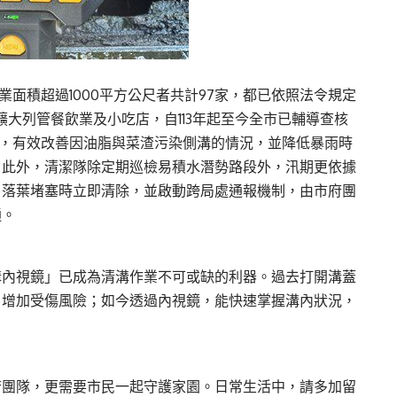
業面積超過1000平方公尺者共計97家，都已依照法令規定
擴大列管餐飲業及小吃店，自113年起至今全市已輔導查核
80家，有效改善因油脂與菜渣污染側溝的情況，並降低暴雨時
。此外，清潔隊除定期巡檢易積水潛勢路段外，汛期更依據
、落葉堵塞時立即清除，並啟動跨局處通報機制，由市府團
通。
溝內視鏡」已成為清溝作業不可或缺的利器。過去打開溝蓋
，增加受傷風險；如今透過內視鏡，能快速掌握溝內狀況，
府團隊，更需要市民一起守護家園。日常生活中，請多加留