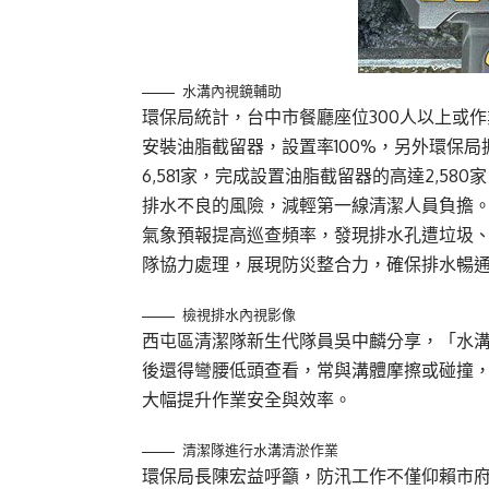
水溝內視鏡輔助
環保局統計，台中市餐廳座位300人以上或作
安裝油脂截留器，設置率100%，另外環保局
6,581家，完成設置油脂截留器的高達2,5
排水不良的風險，減輕第一線清潔人員負擔
氣象預報提高巡查頻率，發現排水孔遭垃圾
隊協力處理，展現防災整合力，確保排水暢
檢視排水內視影像
西屯區清潔隊新生代隊員吳中麟分享，「水
後還得彎腰低頭查看，常與溝體摩擦或碰撞
大幅提升作業安全與效率。
清潔隊進行水溝清淤作業
環保局長陳宏益呼籲，防汛工作不僅仰賴市