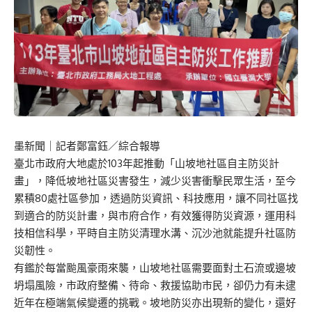
墨新聞
｜記者鄭富鈺／綜合報導
臺北市政府大地處於103年起推動「山坡地社區自主防災計
畫」，降低坡地社區災害發生，減少災害衝擊民眾生活，至今
累積80處社區參加，透過防災資訊、科技應用，讓不同社區找
到適合的防災計畫，與市府合作，有效獲得防災資源，運用科
技相信科學，平時自主防災清理水溝、沉沙池就能提升社區防
災韌性。
有鑑於每當颱風豪雨來襲，山坡地社區需要面對土石流或邊坡
坍塌風險，市政府整備、待命、救援協助市民，卻仍力有未逮
近年在極端氣候變遷的挑戰。坡地防災亦出現新的變化，還好