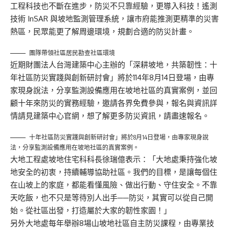
工程科技也不斷在進步，防災不只靠經驗，更導入科技！遙測
技術 InSAR 與坡地監測管理系統，讓市府能推測更精準的災害
熱區，民眾能更了解周邊環境，規劃合適的防災計畫。
團隊帶領社區居民勘查社區環境
近期財團法人台灣建築中心主辦的「深耕坡地，共築韌性：十
年社區防災實踐與創新研討會」將於114年8月14日登場，由專
家現身說法，分享監測設備應用在坡地社區的真實案例，並回
顧十年來防災的實務經驗，邀請各界免費參與，報名與資訊詳
情請見建築中心官網，想了解更多防災資訊，請盡速報名。
十年社區防災實踐與創新研討會」將於8月14日登場，由專家現身說
法，分享監測設備應用在坡地社區的真實案例。
大地工程處坡地住宅科科長徐瑞億表示：「大地處秉持強化坡
地安全的初衷，持續輔導協助社區。我們的目標，是讓每個住
在山坡上的家庭，都能看懂風險、做出行動、守住安全。不靠
天吃飯，也不只是等待別人出手──防災，其實可以從自己開
始。從社區出發，打造屬於大家的韌性家園！」
另外大地處每年舉辦8場山坡地社區自主防災課程，由專業技