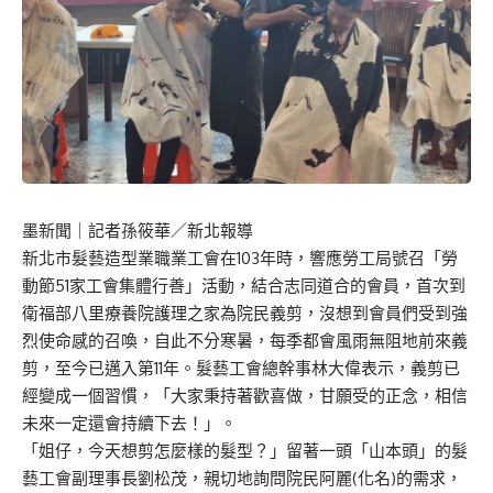
墨新聞
｜記者孫筱華／新北報導
新北市髮藝造型業職業工會在103年時，響應勞工局號召「勞
動節51家工會集體行善」活動，結合志同道合的會員，首次到
衛福部八里療養院護理之家為院民義剪，沒想到會員們受到強
烈使命感的召喚，自此不分寒暑，每季都會風雨無阻地前來義
剪，至今已邁入第11年。髮藝工會總幹事林大偉表示，義剪已
經變成一個習慣，「大家秉持著歡喜做，甘願受的正念，相信
未來一定還會持續下去！」。
「姐仔，今天想剪怎麼樣的髮型？」留著一頭「山本頭」的髮
藝工會副理事長劉松茂，親切地詢問院民阿麗(化名)的需求，