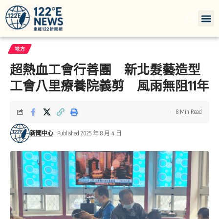
地方
超熱血工會行善團 新北髮藝造型
工會八里療養院義剪 風雨無阻11年
8 Min Read
新聞中心
Published 2025 年 8 月 4 日