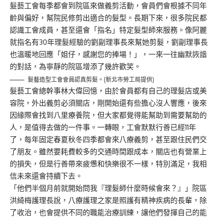
髮藝工會每季都會到院區來做義剪活動，會員們會根據不同年
齡與偏好，幫院民修剪出適合的髮型。長期下來，很多院民都
認識工會成員，甚至還會「指名」特定髮型師來服務。像阿麗
就指名有30年理髮經驗的劉副理事長來幫她剪髮，劉副理事長
也溫暖地回應「姐仔，感謝您的捧場！」，一來一往幽默詼諧
的對話，為寧靜的院區增添了幾許歡笑。
髮藝造型工會會員認真剪髮。(新北市勞工局提供)
髮藝工會總幹事林大偉回憶，由於會員都有自己的理髮店或美
容院，外出義剪必須關店，剛開始還有些擔心沒人響應，後來
因緣際會找到八里療養院，但大家都覺得能幫助到需要幫助的
人，是值得去做的一件事。一轉眼，工會默默行善已經11年
了，每年固定春夏秋冬四季都會來八療義剪，甚至跟住民們交
了朋友。雖然要耗費較多的交通時間跟成本，關店也有營業上
的損失，但是行善帶來疲憊和快樂很不一樣，特別滿足，我相
信未來還會持續下去。
「他們半個月前就開始問我『理髮師什麼時候會來？』」院區
洪綺梅護理長說，八療護理之家是照護有精神疾病的長輩，除
了收治，也會提供不同的職能治療訓練，讓他們發揮自己的能