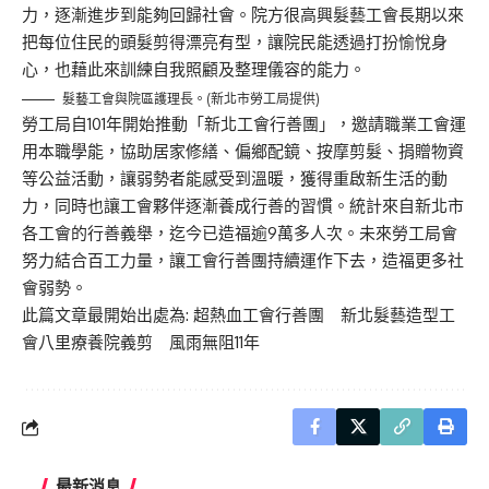
力，逐漸進步到能夠回歸社會。院方很高興髮藝工會長期以來
把每位住民的頭髮剪得漂亮有型，讓院民能透過打扮愉悅身
心，也藉此來訓練自我照顧及整理儀容的能力。
髮藝工會與院區護理長。(新北市勞工局提供)
勞工局自101年開始推動「新北工會行善團」，邀請職業工會運
用本職學能，協助居家修繕、偏鄉配鏡、按摩剪髮、捐贈物資
等公益活動，讓弱勢者能感受到溫暖，獲得重啟新生活的動
力，同時也讓工會夥伴逐漸養成行善的習慣。統計來自新北市
各工會的行善義舉，迄今已造福逾9萬多人次。未來勞工局會
努力結合百工力量，讓工會行善團持續運作下去，造福更多社
會弱勢。
此篇文章最開始出處為:
超熱血工會行善團 新北髮藝造型工
會八里療養院義剪 風雨無阻11年
最新消息