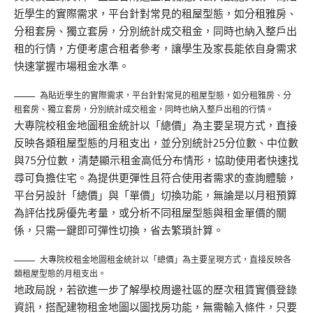
近學生的實際需求，平台針對常見的租屋型態，如分租雅房、
分租套房、獨立套房，分別統計成交租金，同時也納入整戶出
租的行情，方便考慮合租者參考，讓學生及家長能依自身需求
快速掌握市場租金水準。
為貼近學生的實際需求，平台針對常見的租屋型態，如分租雅房、分
租套房、獨立套房，分別統計成交租金，同時也納入整戶出租的行情。
大專院校租金地圖租金統計以「總價」為主要呈現方式，直接
反映各類租屋型態的月租支出，並分別統計25分位數、中位數
與75分位數，清楚顯示租金高低分布情形，協助使用者快速找
尋可負擔住宅。為提供更彈性且符合使用者需求的查詢體驗，
平台另設計「總價」與「單價」切換功能，無論是以月租預算
為評估找房優先考量，或分析不同租屋型態與租金單價的關
係，只需一鍵即可彈性切換，省去繁瑣計算。
大專院校租金地圖租金統計以「總價」為主要呈現方式，直接反映各
類租屋型態的月租支出。
地政局說，若欲進一步了解學校周邊社區的歷次租賃實價登錄
資訊，搭配建物租金地圖以圖找房功能，無需輸入條件，只要