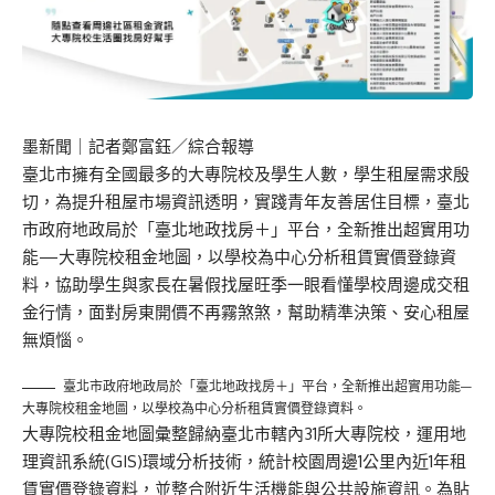
墨新聞
｜記者鄭富鈺／綜合報導
臺北市擁有全國最多的大專院校及學生人數，學生租屋需求殷
切，為提升租屋市場資訊透明，實踐青年友善居住目標，臺北
市政府地政局於「
臺北地政找房＋
」平台，全新推出超實用功
能—大專院校租金地圖，以學校為中心分析租賃實價登錄資
料，協助學生與家長在暑假找屋旺季一眼看懂學校周邊成交租
金行情，面對房東開價不再霧煞煞，幫助精準決策、安心租屋
無煩惱。
臺北市政府地政局於「
臺北地政找房＋
」平台，全新推出超實用功能—
大專院校租金地圖，以學校為中心分析租賃實價登錄資料。
大專院校租金地圖彙整歸納臺北市轄內31所大專院校，運用地
理資訊系統(GIS)環域分析技術，統計校園周邊1公里內近1年租
賃實價登錄資料，並整合附近生活機能與公共設施資訊。為貼