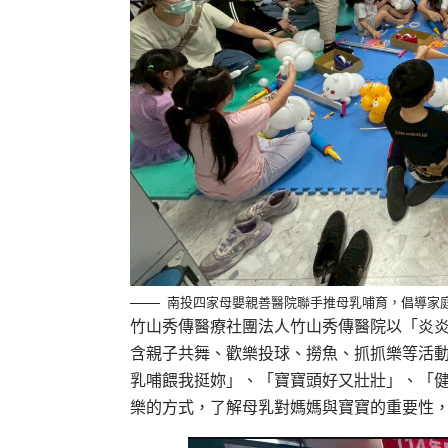
南投四家母嬰親善醫院聯手推母乳哺育，倡導家
竹山秀傳醫療社團法人竹山秀傳醫院以「炎炎
含親子共舞、歡樂投球、撈魚、抓抓樂等活
乳哺餵我挺妳」、「寶寶頭好又壯壯」、「
樂的方式，了解母乳對媽媽與寶寶的重要性