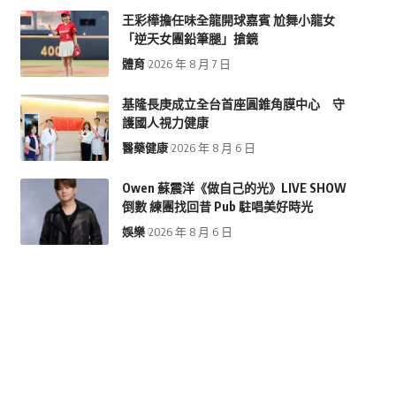
王彩樺擔任味全龍開球嘉賓 尬舞小龍女
「逆天女團鉛筆腿」搶鏡
體育
2026 年 8 月 7 日
基隆長庚成立全台首座圓錐角膜中心 守
護國人視力健康
醫藥健康
2026 年 8 月 6 日
Owen 蘇震洋《做自己的光》LIVE SHOW
倒數 練團找回昔 Pub 駐唱美好時光
娛樂
2026 年 8 月 6 日