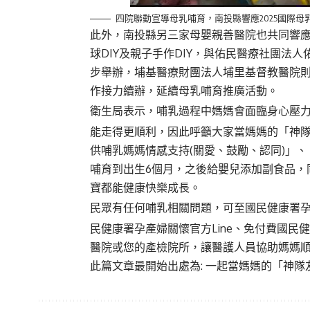
四院聯動宣導母乳哺育，南投縣響應2025國際母
此外，南投縣另三家母嬰親善醫院也共同響
球DIY及親子手作DIY，與佑民醫療社團法
步舉辦，埔基醫療財團法人埔里基督教醫院則
作接力續辦，延續母乳哺育推廣活動。
衛生局表示，哺乳過程中媽媽會面臨身心壓
能走得更順利，因此呼籲大家當媽媽的「神
供哺乳媽媽情感支持(關愛、鼓勵、認同)」
哺育到出生6個月，之後給嬰兒添加副食品，
寶都能健康快樂成長。
民眾有任何哺乳相關問題，可至國民健康署
民健康署孕產婦關懷官方Line、免付費國民健康
醫院或您的產檢院所，讓醫護人員協助媽媽
此篇文章最開始出處為:
一起當媽媽的「神隊