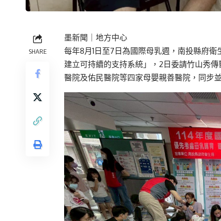
墨新聞
｜地方中心
每年8月1日至7日為國際母乳週，南投縣府衛
SHARE
建立可持續的支持系統」，2日委請竹山秀傳
醫院及佑民醫院等四家母嬰親善醫院，同步