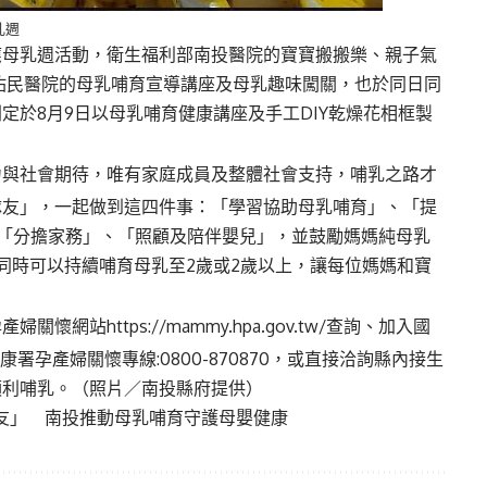
乳週
應母乳週活動，衛生福利部南投醫院的寶寶搬搬樂、親子氣
人佑民醫院的母乳哺育宣導講座及母乳趣味闖關，也於同日同
定於8月9日以母乳哺育健康講座及手工DIY乾燥花相框製
力與社會期待，唯有家庭成員及整體社會支持，哺乳之路才
隊友」，一起做到這四件事：「學習協助母乳哺育」、「提
、「分擔家務」、「照顧及陪伴嬰兒」，並鼓勵媽媽純母乳
同時可以持續哺育母乳至2歲或2歲以上，讓每位媽媽和寶
孕產婦關懷網站
https://mammy.hpa.gov.tw/
查詢、加入國
署孕產婦關懷專線:0800-870870，或直接洽詢縣內接生
順利哺乳。（照片／南投縣府提供）
友」 南投推動母乳哺育守護母嬰健康