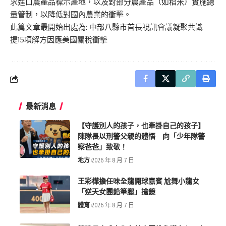
求進口農產品標示產地，以及對部分農產品（如稻米）實施總
量管制，以降低對國內農業的衝擊。
此篇文章最開始出處為:
中部八縣市首長視訊會議凝聚共識
提15項解方因應美國關稅衝擊
最新消息
【守護別人的孩子，也牽掛自己的孩子】
陳隊長以刑警父親的體悟 向「少年隊警
察爸爸」致敬！
地方
2026 年 8 月 7 日
王彩樺擔任味全龍開球嘉賓 尬舞小龍女
「逆天女團鉛筆腿」搶鏡
體育
2026 年 8 月 7 日