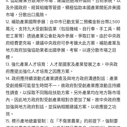
11. 協助產業分散海外市場：建議透過海外僑商、台商系統，以
及外國政府、經貿組織等管道，積極協助本國產業開拓非美國
市場，分散出口風險。
12. 補助產業國際參展：台中市已動支第二預備金新台幣2,500
萬元，支持九大受創製造業（包括機械、自行車、手工具、精
密工業等）透過產業公會赴海外參展，爭取訂單。由於中央政
府經費更充裕，建議中央政府可參考擴大此方案，補助產業及
地方政府加強協助業者出國參展、考察，以達分散市場之目
標。
13. 強化產業人才培育：人才是國家及產業發展之本，中央政
府應提出強化人才培育之因應方案。
14. 政府應持續滾動式產業調查及與地方政府溝通對話：產業
受創規模可能發生時間不一，故政府對受創產業應滾動且持續
性調查，以採取不同階段扶助方案。另外產業均在地方縣市境
內，因此地方政府對受創產業相對亦更加了解，故中央政府應
加強與地方政府對話，並採納相關建議方案，以收應變之功
效。
15. 標示產地總量管制：在「不傷害農業」的前提下，強制要