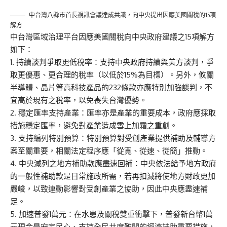
中台灣八縣市首長視訊會議達成共識，向中央提出因應美國關稅的15項
解方
中台灣區域治理平台因應美國關稅向中央政府建議之15項解方
如下：
1. 持續談判爭取更低稅率：支持中央政府持續與美方談判，爭
取更優惠、更合理的稅率（以低於15%為目標）。另外，攸關
半導體、晶片等高科技產品的232條款亦應特別加強談判，不
宜高於現有之稅率，以免喪失台灣優勢。
2. 穩定匯率支持產業：匯率亦是產業的重要成本，政府應採取
措施穩定匯率，避免對產業造成雪上加霜之重創。
3. 支持編列特別預算：特別預算對受創產業提供補助及輔導方
案至關重要，相關法定程序應「從寬、從速、從簡」推動。
4. 中央減列之地方補助款應盡速回補：中央依法給予地方政府
的一般性補助款是日常施政所需，若再扣減將使地方財政更加
嚴峻，以致連動影響對受創產業之協助，因此中央應盡速補
足。
5. 加速普發1萬元：在水患及關稅雙重衝擊下，普發新台幣1萬
元現金是安定民心、支持全民共度難關的經濟扶助重要措施，