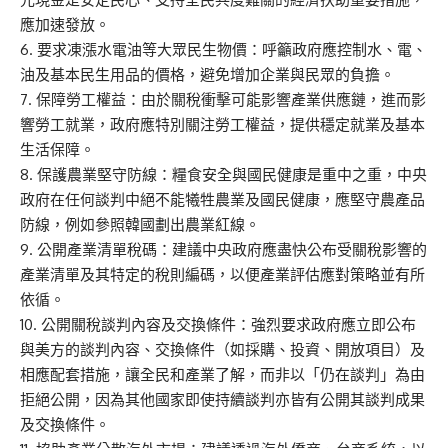
應加速發放。
6. 要求凍漲水電油等大眾民生物價：呼籲政府應控制水、電、
油及基本民生用品的價格，避免增加企業與民眾的負擔。
7. 保障勞工權益：由於關稅衝擊可能影響產業供應鏈，進而影
響勞工就業，政府應特別關注勞工權益，提供穩定就業及基本
生活保障。
8. 保護農業堅守防線：糧食安全與國民健康是重中之重，中央
政府在任何談判中絕不能犧牲農業及國民健康，應堅守農產品
防線，例如參照韓國劃出農業紅線。
9. 公開產業清單稅碼：建議中央政府應盡快公布受關稅影響的
產業清單及其特定的稅則編碼，以便產業評估應對策略並有所
依循。
10. 公開關稅談判內容及交換條件：強烈要求政府應立即公布
與美方的談判內容、交換條件（如採購、投資、開放項目）及
相應配套措施，讓全民和產業了解，而非以「仍在談判」為由
拒絕公開，因為其他國家即使持續談判亦皆有公開其談判成果
及交換條件。