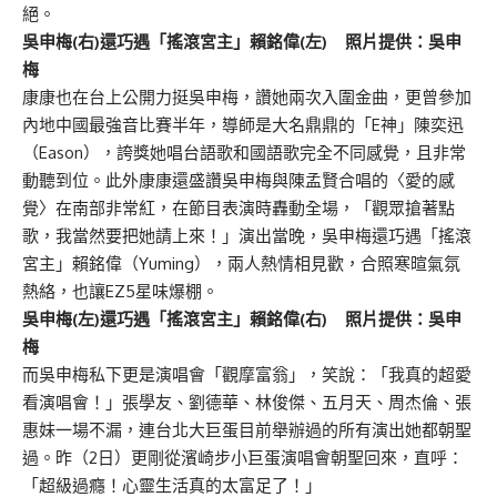
絕。
吳申梅(右)還巧遇「搖滾宮主」賴銘偉(左) 照片提供：吳申
梅
康康也在台上公開力挺吳申梅，讚她兩次入圍金曲，更曾參加
內地中國最強音比賽半年，導師是大名鼎鼎的「E神」陳奕迅
（Eason），誇獎她唱台語歌和國語歌完全不同感覺，且非常
動聽到位。此外康康還盛讚吳申梅與陳孟賢合唱的〈愛的感
覺〉在南部非常紅，在節目表演時轟動全場，「觀眾搶著點
歌，我當然要把她請上來！」演出當晚，吳申梅還巧遇「搖滾
宮主」賴銘偉（Yuming），兩人熱情相見歡，合照寒暄氣氛
熱絡，也讓EZ5星味爆棚。
吳申梅(左)還巧遇「搖滾宮主」賴銘偉(右) 照片提供：吳申
梅
而吳申梅私下更是演唱會「觀摩富翁」，笑說：「我真的超愛
看演唱會！」張學友、劉德華、林俊傑、五月天、周杰倫、張
惠妹一場不漏，連台北大巨蛋目前舉辦過的所有演出她都朝聖
過。昨（2日）更剛從濱崎步小巨蛋演唱會朝聖回來，直呼：
「超級過癮！心靈生活真的太富足了！」