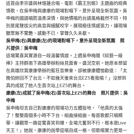
這首由李宗盛與林憶蓮合唱、電影《霸王別姬》主題曲的經典
情歌，在吳申梅與康康的現場對唱下，意外呈現全新氛圍。吳
申梅的國語唱腔溫柔深情，與她慣唱的台語風格截然不同，特
別是尾聲拔尖的高音與細膩咬字，展現極佳情感張力，讓現場
聽眾無不驚艷、感動不已，掌聲久久未歇。
吳申梅(右)與康康(左)的現場對唱下，意外呈現全新氛圍 照
片提供：吳申梅
這場驚喜其實源自一段溫馨情誼。上週吳申梅隨《綜藝一級
棒》主持群南下高雄舉辦粉絲見面會，盛況空前。她原本想留
在高雄欣賞康康舉辦的藍狂音樂會，卻被康康體恤勸退：「太
晚怕妳回不了台北，不如幾天後來台北EZ5看我唱！」沒想到
真的成就了她人生首次站上EZ5的舞台。
康康(左)成就了吳申梅(右)首次站上EZ5的舞台 照片提供：吳
申梅
吳申梅坦言自己對康康的現場功力五體投地，「他真的太強
了！整整兩個多小時不下台，組曲接組曲，每首歌都只唱精
華，讓觀眾一路從驚喜笑到爆，全場亢奮到不行，根本是Live
天王！」她說，康康的說學逗唱自成一格，但歌唱實力更是一