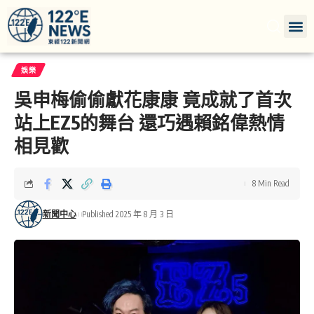
娛樂
吳申梅偷偷獻花康康 竟成就了首次
站上EZ5的舞台 還巧遇賴銘偉熱情
相見歡
8 Min Read
新聞中心
Published 2025 年 8 月 3 日