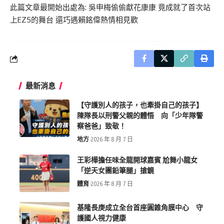
此篇文章最開始出處為:
吳申梅偷偷獻花康康 竟成就了首次站
上EZ5的舞台 還巧遇賴銘偉熱情相見歡
最新消息
【守護別人的孩子，也牽掛自己的孩子】
陳隊長以刑警父親的體悟 向「少年隊警
察爸爸」致敬！
地方
2026 年 8 月 7 日
王彩樺擔任味全龍開球嘉賓 尬舞小龍女
「逆天女團鉛筆腿」搶鏡
體育
2026 年 8 月 7 日
基隆長庚成立全台首座圓錐角膜中心 守
護國人視力健康