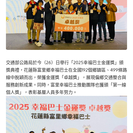
交通部公路局於今（26）日舉行「2025幸福巴士金運獎」頒
獎典禮，花蓮縣富里鄉幸福巴士在全國192個鄉鎮區、499條路
線中脫穎而出，榮獲金運獎「卓越獎」，展現偏鄉交通整合與
服務創新成果。同時，富里幸福巴士推動團隊也獲頒「第一線
個人獎」，表彰基層人員多年努力。