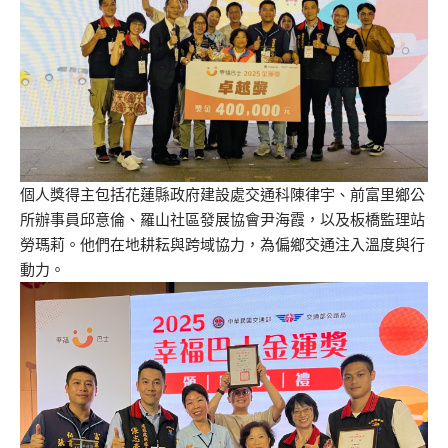
個人獎得主包括花蓮縣政府建設處交通科陳律宇、前富里鄉公
所辦事員邱意倫、羅山社區發展協會尹海霞，以及板橋監理站
勞瑪莉。他們在地耕耘與跨域協力，為偏鄉交通注入溫度與行
動力。