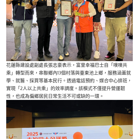
花蓮縣建設處副處長張志豪表示，富里幸福巴士自「噗噗共
乘」轉型而來，串聯鄉內13個村落與臺東池上鄉，服務涵蓋就
學、就醫、採買等基本民行。透過電話預約、媒合中心排班，
實現「2人以上共乘」的效率調度。該模式不僅提升營運韌
性，也成為偏鄉居民日常生活不可或缺的一環。