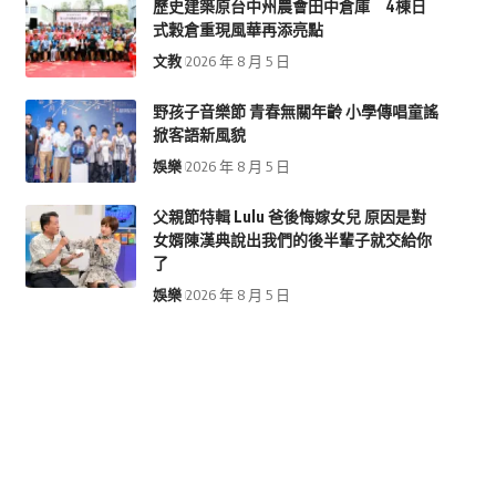
歷史建築原台中州農會田中倉庫 4棟日
式穀倉重現風華再添亮點
文教
2026 年 8 月 5 日
野孩子音樂節 青春無關年齡 小學傳唱童謠
掀客語新風貌
娛樂
2026 年 8 月 5 日
父親節特輯 Lulu 爸後悔嫁女兒 原因是對
女婿陳漢典說出我們的後半輩子就交給你
了
娛樂
2026 年 8 月 5 日