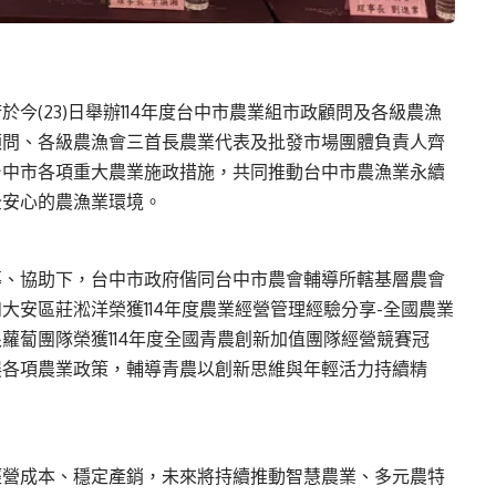
今(23)日舉辦114年度台中市農業組市政顧問及各級農漁
顧問、各級農漁會三首長農業代表及批發市場團體負責人齊
台中市各項重大農業施政措施，共同推動台中市農漁業永續
全安心的農漁業環境。
導、協助下，台中市政府偕同台中市農會輔導所轄基層農會
大安區莊淞洋榮獲114年度農業經營管理經驗分享-全國農業
蘿蔔團隊榮獲114年度全國青農創新加值團隊經營競賽冠
展各項農業政策，輔導青農以創新思維與年輕活力持續精
經營成本、穩定產銷，未來將持續推動智慧農業、多元農特