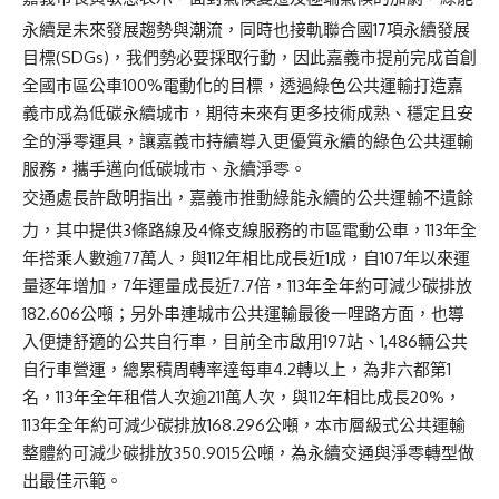
永續是未來發展趨勢與潮流，同時也接軌聯合國17項永續發展
目標(SDGs)，我們勢必要採取行動，因此嘉義市提前完成首創
全國市區公車100%電動化的目標，透過綠色公共運輸打造嘉
義市成為低碳永續城市，期待未來有更多技術成熟、穩定且安
全的淨零運具，讓嘉義市持續導入更優質永續的綠色公共運輸
服務，攜手邁向低碳城市、永續淨零。
交通處長許啟明指出，嘉義市推動綠能永續的公共運輸不遺餘
力，其中提供3條路線及4條支線服務的市區電動公車，113年全
年搭乘人數逾77萬人，與112年相比成長近1成，自107年以來運
量逐年增加，7年運量成長近7.7倍，113年全年約可減少碳排放
182.606公噸；另外串連城市公共運輸最後一哩路方面，也導
入便捷舒適的公共自行車，目前全市啟用197站、1,486輛公共
自行車營運，總累積周轉率達每車4.2轉以上，為非六都第1
名，113年全年租借人次逾211萬人次，與112年相比成長20%，
113年全年約可減少碳排放168.296公噸，本市層級式公共運輸
整體約可減少碳排放350.9015公噸，為永續交通與淨零轉型做
出最佳示範。