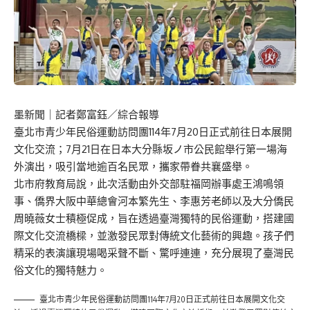
墨新聞
｜記者鄭富鈺／綜合報導
臺北市青少年民俗運動訪問團114年7月20日正式前往日本展開
文化交流；7月21日在日本大分縣坂ノ市公民館舉行第一場海
外演出，吸引當地逾百名民眾，攜家帶眷共襄盛舉。
北市府教育局說，此次活動由外交部駐福岡辦事處王鴻鳴領
事、僑界大阪中華總會河本繁先生、李惠芳老師以及大分僑民
周曉薇女士積極促成，旨在透過臺灣獨特的民俗運動，搭建國
際文化交流橋樑，並激發民眾對傳統文化藝術的興趣。孩子們
精采的表演讓現場喝采聲不斷、驚呼連連，充分展現了臺灣民
俗文化的獨特魅力。
臺北市青少年民俗運動訪問團114年7月20日正式前往日本展開文化交