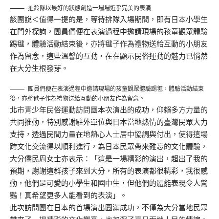
扯鈴隊以最好的狀態創造一場場近乎完美的表演
該團說＜值得一提的是，等待排隊入場期間，即有日本小學生
在門外探詢，團員們便在表演過程中邀請現場的孩童觀眾體驗
踢毽，體驗活動結束後，亦將毽子作為禮物送給互動的小朋友
作為留念，這些溫馨的互動，在在顯示民俗運動的魅力已悄然
在大分生根發芽。
團員們便在表演過程中邀請現場的孩童觀眾體驗踢毽，體驗活動結束
後，亦將毽子作為禮物送給互動的小朋友作為留念。
北市青少年民俗運動訪問團本次演出的成功，仰賴多方力量的
共同推動，特別感謝駐外單位與日本當地熱情的臺灣民眾大力
支持，透過民間力量在地熱心人士居中協調與付出，使得這場
跨文化交流得以順利進行，為日本民眾帶來難忘的文化體驗，
大分僑民周女士亦表示：「這是一場精彩的演出，超出了我的
預期，謝謝這群孩子來到大分，所有的表演都很精彩，我很感
動，他們是可愛的小學生和國中生，但他們的體能表現令人驚
豔！真希望更多人能看到的表演」。
此次訪問團在日本的首場演出圓滿成功，不僅為大分當地民眾