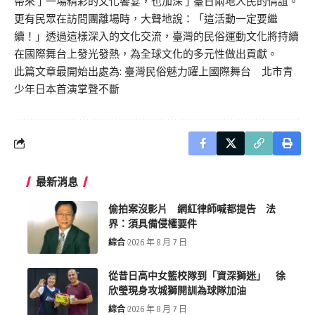
帶來了一場精彩的文化饗宴，也加深了臺日兩地人民的情誼。
更有民眾在訪問團離場時，大聲地說：「這活動一定要繼
續！」透過這樣深入的文化交流，臺灣的民俗運動文化將持續
在國際舞台上發光發熱，為全球文化的多元性做出貢獻。
此篇文章最開始出處為:
臺灣民俗魅力躍上國際舞台 北市青
少年日本首演掌聲不斷
最新消息
偷拍案沒影片 網紅律師喊都提告 法
界：須具備侵權要件
綜合
2026 年 8 月 7 日
從昔日高中女籃校隊到「資深獅迷」 徐
欣瑩現身攻城獅開訓為球隊加油
綜合
2026 年 8 月 7 日