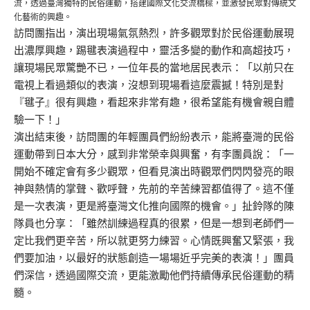
流，透過臺灣獨特的民俗運動，搭建國際文化交流橋樑，並激發民眾對傳統文
化藝術的興趣。
訪問團指出，演出現場氣氛熱烈，許多觀眾對於民俗運動展現
出濃厚興趣，踢毽表演過程中，靈活多變的動作和高超技巧，
讓現場民眾驚艷不已，一位年長的當地居民表示：「以前只在
電視上看過類似的表演，沒想到現場看這麼震撼！特別是對
『毽子』很有興趣，看起來非常有趣，很希望能有機會親自體
驗一下！」
演出結束後，訪問團的年輕團員們紛紛表示，能將臺灣的民俗
運動帶到日本大分，感到非常榮幸與興奮，有李團員說：「一
開始不確定會有多少觀眾，但看見演出時觀眾們閃閃發亮的眼
神與熱情的掌聲、歡呼聲，先前的辛苦練習都值得了。這不僅
是一次表演，更是將臺灣文化推向國際的機會。」扯鈴隊的陳
隊員也分享：「雖然訓練過程真的很累，但是一想到老師們一
定比我們更辛苦，所以就更努力練習。心情既興奮又緊張，我
們要加油，以最好的狀態創造一場場近乎完美的表演！」團員
們深信，透過國際交流，更能激勵他們持續傳承民俗運動的精
髓。