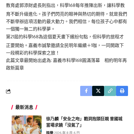
教育處郭添財處長則指出，科學168每年推陳出新，讓科學教
育不斷升級進化。孩子們閃亮的眼神與熱切的期待，就是我們
不斷舉辦這項活動的最大動力。我們相信，每位孩子心中都有
一個獨一無二的科學夢。
第21屆的科學168為這個夏天畫下繽紛句點，但科學的旅程才
正要開始。嘉義市誠摯邀請全民明年繼續＋1咖，一同開啟下
一段精彩的科學探索之旅！
此篇文章最開始出處為:
嘉義市科學168圓滿落幕 相約明年再
啟新篇章
最新消息
徐乃麟「安全之吻」戳洞抱頭狂親 曾國城
當場求饒「沒氣了」
娛樂
2026 年 8 月 6 日