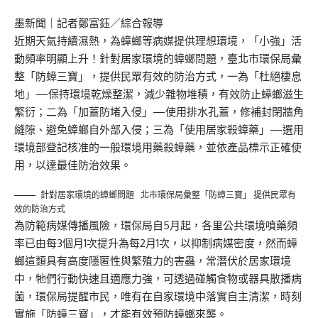
墨新聞
｜記者鄭富鈺／綜合報導
近期天氣持續濕熱，為蟑螂等病媒提供理想環境，「小強」活
動頻率明顯上升！針對居家環境的蟑螂問題，臺北市環保局彙
整「防蟑三寶」，提供民眾有效的防治方式，一為「杜絕棲息
地」—保持環境乾燥整潔，減少雜物堆積，有效防止蟑螂滋生
繁衍；二為「加蓋防堵入侵」—使用排水孔蓋，修補封閉牆角
縫隙、避免蟑螂自外部入侵；三為「使用居家殺蟑藥」—選用
環境部登記核准的一般環境用藥殺蟑藥，並依產品標示正確使
用，以達最佳防治效果。
針對居家環境的蟑螂問題 北市環保局彙整「防蟑三寶」 提供民眾有
效的防治方式
為防範病媒傳播風險，環保局自5月起，各里公共環境噴藥頻
率已由每3個月1次提升為每2月1次，以抑制病媒密度，然而蟑
螂這類具有高度隱匿性與繁殖力的害蟲，常潛伏於居家環境
中，牠們行動快速且適應力強，可透過碰觸食物或器具散播病
菌，環保局提醒市民，唯有在自家環境中落實自主清潔，時刻
實施「防蟑三寶」，才能有效預防蟑螂來襲。