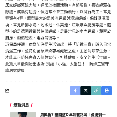
居家蟑螂繁殖力強，通常於夜間活動。有趨觸性，喜歡躲藏在
隙縫。成蟲有翅膀，但通常不會主動飛行，以爬行為主。常見
種類有4種，體型最大的是美洲蟑螂與澳洲蟑螂，偏好潮濕環
境，常見於排水溝、污水池、化糞池、垃圾堆與廚房等處。體
型小的是德國蟑螂與棕帶蟑螂，是最常見的室內蟑螂，藏匿於
廚房、櫥櫃縫隙、電器背後等。
環保局呼籲，病媒防治從生活做起，將「防蟑三寶」融入日常
清潔工作，並特別留意蟑螂容易藏匿之處，主動清除孳生源，
才能真正防堵害蟲入侵與繁衍，打造健康、安全的生活空間。
此篇文章最開始出處為:
別讓「小強」太猖狂！ 防蟑三寶守
護居家健康
最新消息
周興哲31歲回望12年演藝路喊「像衝刺一