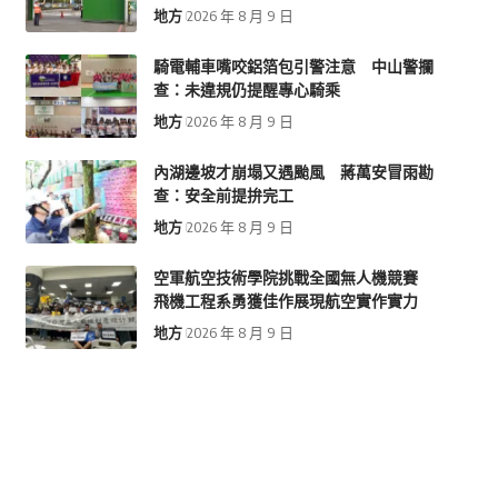
地方
2026 年 8 月 9 日
騎電輔車嘴咬鋁箔包引警注意 中山警攔
查：未違規仍提醒專心騎乘
地方
2026 年 8 月 9 日
內湖邊坡才崩塌又遇颱風 蔣萬安冒雨勘
查：安全前提拚完工
地方
2026 年 8 月 9 日
空軍航空技術學院挑戰全國無人機競賽
飛機工程系勇獲佳作展現航空實作實力
地方
2026 年 8 月 9 日