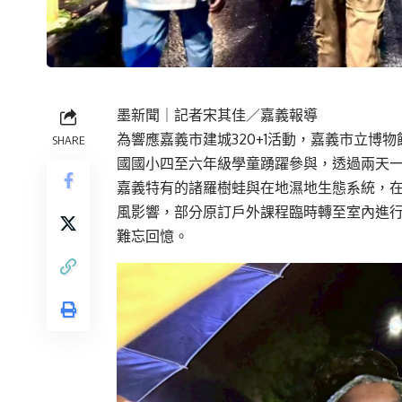
墨新聞
｜記者宋其佳／嘉義報導
為響應嘉義市建城320+1活動，嘉義市立博物
SHARE
國國小四至六年級學童踴躍參與，透過兩天
嘉義特有的諸羅樹蛙與在地濕地生態系統，
風影響，部分原訂戶外課程臨時轉至室內進
難忘回憶。