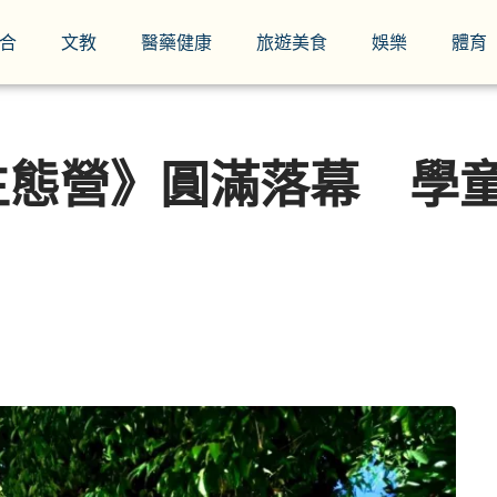
合
文教
醫藥健康
旅遊美食
娛樂
體育
生態營》圓滿落幕 學