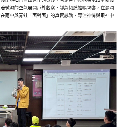
入淺出地揭示自然運作的奧妙。原定戶外夜觀場地改至嘉義
頂著微濕的空氣展開戶外觀察，靜靜傾聽蛙鳴聲響，在濕潤
會在雨中與青蛙「面對面」的真實感動，專注神情與眼神中