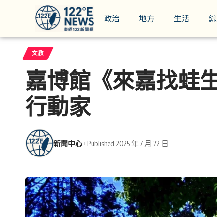
政治
地方
生活
綜
文教
嘉博館《來嘉找蛙
行動家
新聞中心
Published 2025 年 7 月 22 日