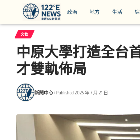
政治
地方
生活
綜
文教
中原大學打造全台首
才雙軌佈局
新聞中心
Published 2025 年 7 月 21 日