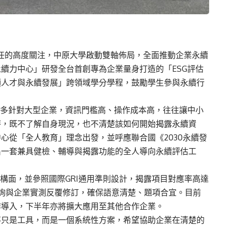
任的高度關注，中原大學啟動雙軸佈局，全面推動企業永續
續力中心」研發全台首創專為企業量身打造的「ESG評估
領人才與永續發展」跨領域學分學程，鼓勵學生參與永續行
制多針對大型企業，資訊門檻高、操作成本高，往往讓中小
時，既不了解自身現況，也不清楚該如何開始揭露永續資
心從「全人教育」理念出發，並呼應聯合國《2030永續發
出一套兼具健檢、輔導與揭露功能的全人導向永續評估工
子構面，並參照國際GRI通用準則設計，揭露項目對應率高達
家諮詢與企業實測反覆修訂，確保語意清楚、題項合宜。目前
作導入，下半年亦將擴大應用至其他合作企業。
不只是工具，而是一個系統性方案，希望協助企業在清楚的