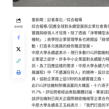
墨新聞
｜記者韋石／綜合報導
綜合報導/因應全球對永續發展與企業社會責
SHARE
實踐與綠領人才培育。除了透過「淨零轉型永
機制」；商學院企業管理學系也將開設「綠
動，打造多元進路的綠色職涯發展。
中原大學永續處表示，現行多數ESG評鑑機
企業望之卻步。許多中小企業面對永續壓力
訊。為了回應這樣的需求，中原大學永續力中
展議程》中「不遺漏任何人」的精神，設計
具，協助企業踏上從0到1的永續實踐之路。
此ESG評估機制架構涵蓋四大構面、十六項
91.7%。評估問卷經由焦點團體討論、專
該評估機制已與天正國際精密機械等企業合
中原大學永續長王玉純表示：「我們打造的