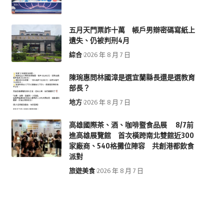
五月天門票詐十萬 帳戶男辯密碼寫紙上
遺失、仍被判刑4月
綜合
2026 年 8 月 7 日
陳琬惠問林國漳是選宜蘭縣長還是選教育
部長？
地方
2026 年 8 月 7 日
高雄國際茶、酒、咖啡暨食品展 8/7前
進高雄展覽館 首次橫跨南北雙館近300
家廠商、540格攤位陣容 共創港都飲食
派對
旅遊美食
2026 年 8 月 7 日