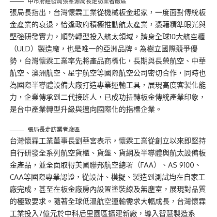
中市府經發局張峯源局長走訪業者廠區
張局長指出，台灣懷霖工業從機械板金起家，一度面對傳統板
金產業的衰退，恰逢政府積極推動航太產業，憑藉精準眼光與
堅強研發實力，順勢轉型投入航太領域，躋身全球10大航空櫃
（ULD）製造廠，也是唯一的亞洲品牌。為樹立國際競爭優
勢，台灣懷霖工業率先將產品商標化，長期與長榮航空、中華
航空、澳洲航空、星宇航空等國際航空公司密切合作，同時也
為國際半導體設備大廠打造專業運輸工具，展現高度客製化能
力，企業傳承到二代接班人，已成功扭轉板金傳統產業印象，
是台中產業轉型升級與邁向國際化的指標企業。
張局長走訪業者廠區
台灣懷霖工業董事長劉華宮表示，懷霖工業從創立以來即堅持
自行研發全系列航空貨櫃、貨盤、貨網及半導體與航太設備板
金產品，並全面取得美國聯邦航空總署（FAA）、AS 9100、
CAA等國際專業認證，從設計、模擬、製造到測試均在自家工
廠完成，甚至在板金廠房內設置塗裝線及無塵室，展現對品質
的極致要求。隨著全球低溫航空運輸需求大幅成長，台灣懷霖
工業投入7億元於中科后里園區擴建新廠，導入智慧製造系