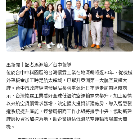
墨新聞
｜記者馬源培／台中報導
位於台中中科園區的台灣懷霖工業在地深耕將近30年，從機械
外罩板金加工跨足航太領域，已躍升亞洲第一大航空貨櫃大
廠。台中市政府經濟發展局長張峯源近日率隊走訪廠區時表
示，台灣懷霖工業看好全球低溫航空運輸需求攀升，加上疫情
以來航空貨網需求暴增，決定擴大投資新建廠房，導入智慧製
造系統提升產能，經發局招商工作小組將攜手中央，協助新建
廠房投資案加速落地，助企業搶佔低溫航空運輸市場龐大商
機。