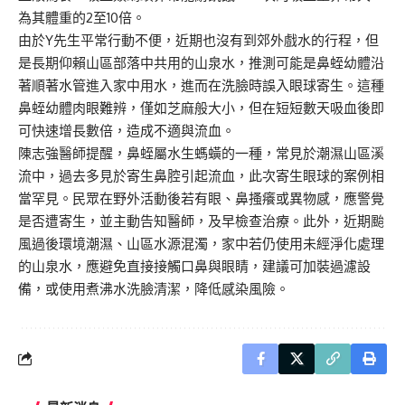
為其體重的2至10倍。
由於Y先生平常行動不便，近期也沒有到郊外戲水的行程，但
是長期仰賴山區部落中共用的山泉水，推測可能是鼻蛭幼體沿
著順著水管進入家中用水，進而在洗臉時誤入眼球寄生。這種
鼻蛭幼體肉眼難辨，僅如芝麻般大小，但在短短數天吸血後即
可快速增長數倍，造成不適與流血。
陳志強醫師提醒，鼻蛭屬水生螞蟥的一種，常見於潮濕山區溪
流中，過去多見於寄生鼻腔引起流血，此次寄生眼球的案例相
當罕見。民眾在野外活動後若有眼、鼻搔癢或異物感，應警覺
是否遭寄生，並主動告知醫師，及早檢查治療。此外，近期颱
風過後環境潮濕、山區水源混濁，家中若仍使用未經淨化處理
的山泉水，應避免直接接觸口鼻與眼睛，建議可加裝過濾設
備，或使用煮沸水洗臉清潔，降低感染風險。