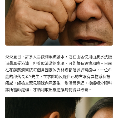
炎炎夏日，許多人喜歡到溪流戲水，或在山區使用山泉水洗臉
消暑享受沁涼，但看似清澈的水源，可能藏有致病風險。日前
在花蓮慈濟醫院每個月固定的秀林鄉部落巡迴醫療中，一位61
歲的部落長者Y先生，在求診時反應自己的右眼有異物感及搔
癢感，經檢查驚見眼球內竟寄生一隻活體鼻蛭，後續轉介眼科
診所醫師處理，才順利取出蟲體讓病情得以改善。