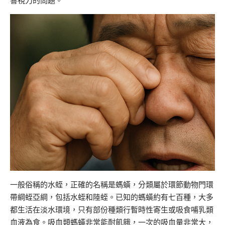
響視力的問題。
一般俗稱的水蛭，正確的名稱是螞蟥，分類屬於環節動物門環
帶綱蛭亞綱，包括水蛭和陸蛭。已知的螞蟥約有七百種，大多
都生活在淡水環境，只有部份種類行暫時性寄生或吸食哺乳類
血液為食。吸血類螞蟥非常能耐飢餓，一次的吸血量非常大，