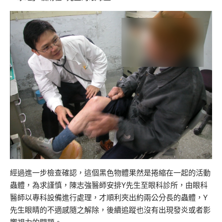
經過進一步檢查確認，這個黑色物體果然是捲縮在一起的活動
蟲體，為求謹慎，陳志強醫師安排Y先生至眼科診所，由眼科
醫師以專科設備進行處理，才順利夾出約兩公分長的蟲體，Y
先生眼睛的不適感隨之解除，後續追蹤也沒有出現發炎或者影