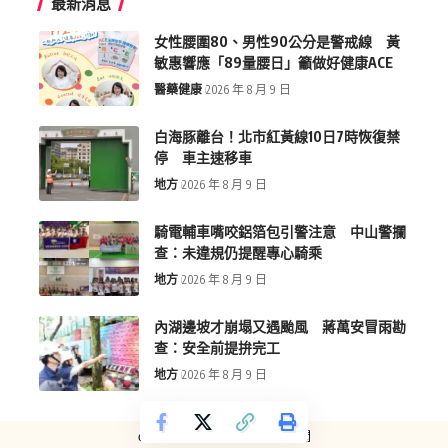
最新消息
女性腰圍80、男性90公分是警戒線 黃
敏惠響應「89量腰日」籲做好健康ACE
醫藥健康
2026 年 8 月 9 日
白海豚離台！北市紅黃線10日7時恢復禁
停 車主速移車
地方
2026 年 8 月 9 日
騎電輔車嘴咬鋁箔包引警注意 中山警攔
查：未違規仍提醒專心騎乘
地方
2026 年 8 月 9 日
內湖邊坡才崩塌又遇颱風 蔣萬安冒雨勘
查：安全前提拚完工
地方
2026 年 8 月 9 日
copyright © more-new.tw 墨新聞