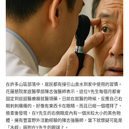
在許多山區部落中，居民都有接引山泉水到家中使用的習慣。
花蓮慈院家庭醫學部陳志強醫師表示，這位Y先生每個月都會
固定到巡迴醫療展就醫領藥，日前在就醫的時候，反應自己右
眼刺刺癢癢的，好像有東西卡在眼睛，而且已經一個禮拜了，
檢查後發現，在Y先生的右側眼皮內有一個米粒大小的黑色物
體。擁有豐富野外活動經驗的陳志強醫師，當下就懷疑可能是
「水蛭」吸附在Y先生的眼球上。