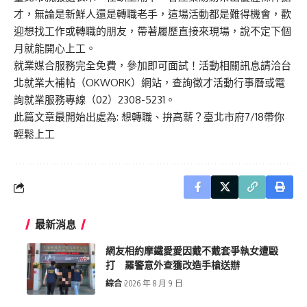
才，無論是新鮮人還是轉職老手，這場活動都是難得機會，歡
迎想找工作或轉職的朋友，帶著履歷直接來現場，說不定下個
月就能開心上工。
就業媒合服務完全免費，參加即可面試！活動相關訊息請洽
台
北就業大補帖（OKWORK）網站
，查詢徵才活動行事曆或電
詢就業服務專線（02）2308-5231。
此篇文章最開始出處為:
想轉職、拚高薪？臺北市府7/18帶你
輕鬆上工
最新消息
網友相約摩鐵愛愛因戴不戴套爭執女遭毆
打 羅警意外查獲改造手槍送辦
綜合
2026 年 8 月 9 日