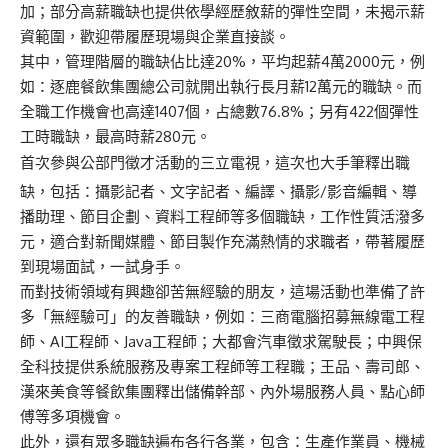
加；部分高薪職缺也提供依學經歷敘薪的彈性空間，未揭示薪
資範圍，歡迎帶履歷現場與企業直接談。
其中，管理階層的職缺佔比達20%，平均起薪4萬2000元，例
如：逐鹿餐飲集團總公司就開出執行長月薪12萬元的職缺。而
全職工作機會也高達1407個，占總數76.8%；另有422個彈性
工時職缺，最高時薪280元。
首次參與公部門徵才活動的三立電視，這次也大手筆釋出職
缺，包括：攝影記者、文字記者、編譯、攝影/影音編輯、導
播助理、節目企劃、資料工程師等多個職缺，工作性質活潑多
元，適合對新聞媒體、節目製作充滿熱情的求職者，帶著履歷
到現場面試，一試身手。
而對技術領域有興趣卻苦無經驗的朋友，這場活動也準備了許
多「無經驗可」的友善職缺，例如：三商電腦招募無線電工程
師、AI工程師、Java工程師；大都會汽車徵求駕駛長；中興保
全科技提供系統服務及專案工程師等工程職；王品、壽司郎、
漢來美食等餐飲集團釋出儲備幹部、內外場服務人員、點心師
傅等多項機會。
此外，還有眾多職缺遍布各行各業，包含：生產作業員、機械