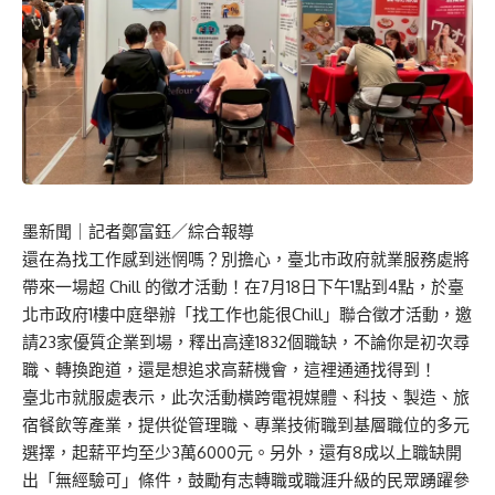
墨新聞
｜記者鄭富鈺／綜合報導
還在為找工作感到迷惘嗎？別擔心，臺北市政府就業服務處將
帶來一場超 Chill 的徵才活動！在7月18日下午1點到4點，於臺
北市政府1樓中庭舉辦「找工作也能很Chill」聯合徵才活動，邀
請23家優質企業到場，釋出高達1832個職缺，不論你是初次尋
職、轉換跑道，還是想追求高薪機會，這裡通通找得到！
臺北市就服處表示，此次活動橫跨電視媒體、科技、製造、旅
宿餐飲等產業，提供從管理職、專業技術職到基層職位的多元
選擇，起薪平均至少3萬6000元。另外，還有8成以上職缺開
出「無經驗可」條件，鼓勵有志轉職或職涯升級的民眾踴躍參