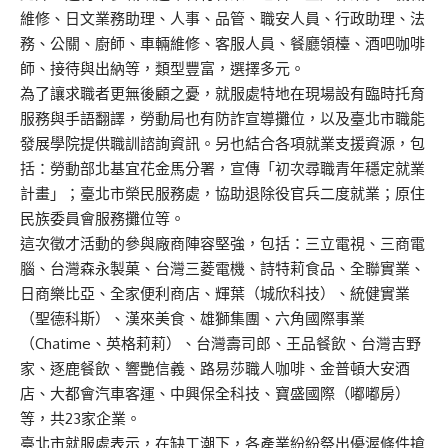
維修、日文業務助理、人事、品管、職安人員、行政助理、法
務、公關、廚師、車輛維修、客服人員、餐廳領檯、酒吧咖啡
師、接待與出納等，類型豐富，選擇多元。
為了讓求職者更無後顧之憂，就服處特地在現場設有臨時托育
服務與手語翻譯，勞動局也有防詐宣導攤位，以及臺北市職能
發展學院提供職訓諮詢資訊。另也結合各項就業支援資源，包
括：勞動部北基宜花金馬分署，宣傳「初次尋職青年穩定就業
計畫」；臺北市榮民服務處，協助退除役官兵二度就業；原住
民族委員會服務攤位等。
這次徵才活動的參與廠商陣容堅強，包括：三立電視、三商電
腦、台灣森永製菓、台灣三菱電機、詩特莉食品、全聯實業、
日商樂比亞、全家便利商店、輝葉（城欣科技）、統健實業
（聖德科斯）、漢來美食、雄獅集團、六角國際事業
（Chatime、英格莉莉）、台灣壽司郎、王品餐飲、台灣吉野
家、逐鹿餐飲、響艷信義、路易莎職人咖啡、金普頓大安酒
店、大都會汽車客運、中興保全科技、寶盛國際（嘟嘟房）
等，共23家企業。
臺北市就服處表示，在缺工潮下，各產業紛紛祭出優渥條件搶