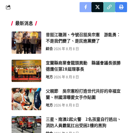
最新消息
昔挺江聰淵、今號召挺吳宗憲 游能勇：
不是我們變了、是民進黨變了
綜合
2026 年 8 月 8 日
宜蘭縣商業會龍頭異動 縣議會議長張勝
德膺任第28屆理事長
地方
2026 年 8 月 8 日
父親節 吳宗憲盼打造世代共好的幸福宜
蘭、林國漳曝愛女手作貼圖
地方
2026 年 8 月 8 日
三星、南澳2起火警 2名孩童自行逃出、
消防人員霸氣扛出受困2樓的黑狗