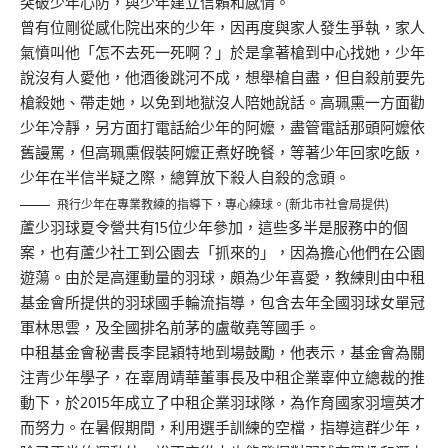
突破少年心防，與少年建立信賴和感情。
曾有位剛從感化院出來的少年，因再度與家人發生爭執，家人
氣憤叫他「怎不去死一死啊？」於是拿著槍到中心找她，少年
說沒有人愛他，他酒後跳河不成，想舉槍自盡，但自殺前要先
槍殺她、帶走她，以免到地獄沒人陪她說話。高珮熏一方面勸
少年冷靜，另方面打電話給少年的阿嬤，盡管電話那頭阿嬤依
舊謾罵，但高珮熏假裝阿嬤正煮好晚餐，等著少年回家吃飯，
少年在半信半疑之際，總算放下殺人自殺的念頭。
飛行少年在專業教練的指導下，專心練球。(新北市社會局提供)
蘆少羽球夏令營共有15位少年參加，這些多半是服務中的個
案，也有蘆少社工到公園去「抓來的」，因為擔心他們在公園
遊蕩。由於是高運動量的羽球，頗為少年喜愛，教練則由中租
基金會所提供的羽球國手輪流指導，包含去年全國羽球女單冠
軍林思雲，及全國排名前茅的盧敬堯等國手。
中租基金會秘書長李昆穎特地到場鼓勵，他表示，基金會為關
注青少年學子，在辜周靖華董事長及中租企業辜仲立總裁的推
動下，於2015年成立了中租企業羽球隊，為作育國家羽壇英才
而努力。在暑假期間，利用選手訓練的空檔，指導這群少年，