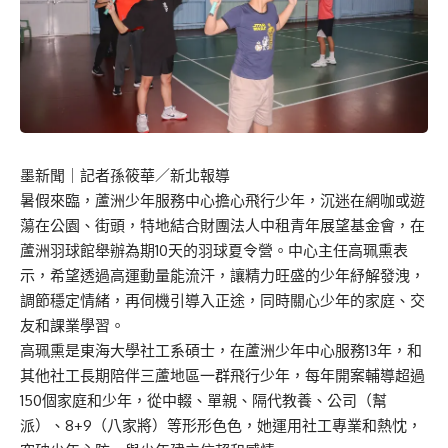
墨新聞
｜記者孫筱華／新北報導
暑假來臨，蘆洲少年服務中心擔心飛行少年，沉迷在網咖或遊
蕩在公園、街頭，特地結合財團法人中租青年展望基金會，在
蘆洲羽球館舉辦為期10天的羽球夏令營。中心主任高珮熏表
示，希望透過高運動量能流汗，讓精力旺盛的少年紓解發洩，
調節穩定情緒，再伺機引導入正途，同時關心少年的家庭、交
友和課業學習。
高珮熏是東海大學社工系碩士，在蘆洲少年中心服務13年，和
其他社工長期陪伴三蘆地區一群飛行少年，每年開案輔導超過
150個家庭和少年，從中輟、單親、隔代教養、公司（幫
派）、8+9（八家將）等形形色色，她運用社工專業和熱忱，