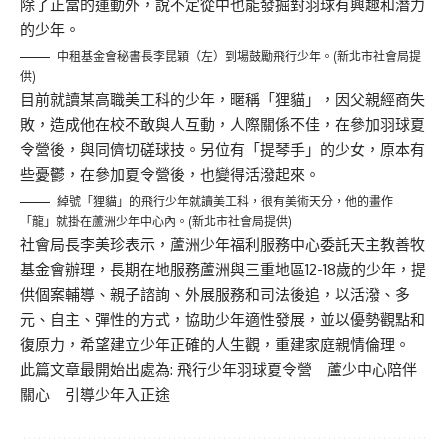
除了正當的運動外，說不定從中也能發掘對羽球有興趣和潛力
的少年。
中租基金會秘書長李昆穎（左）到場鼓勵飛行少年。(新北市社會局提
供)
目前就讀某高職美工科的少年，暱稱「狸貓」，因父親經商失
敗，造成他在校不敢與人互動，人際關係不佳，在參加羽球夏
令營後，與同儕切磋球技。另位有「提琴手」的少女，原本有
些憂鬱，在參加夏令營後，也變得活潑起來。
綽號「狸貓」的飛行少年就讀美工科，很有美術天分，他的畫作
「龍」就掛在蘆洲少年中心內。(新北市社會局提供)
社會局長李美珍表示，蘆洲少年福利服務中心委託天主教善牧
基金會辦理，長期在地服務蘆洲與三重地區12-18歲的少年，提
供個案輔導、親子諮詢、外展服務和司法後追，以活潑、多
元、自主、彈性的方式，協助少年適性發展，並以優勢觀點和
復原力，希望建立少年正確的人生觀，重建家庭親情倫理。
此篇文章最開始出處為:
飛行少年羽球夏令營 蘆少中心陪伴
關心 引導少年入正途