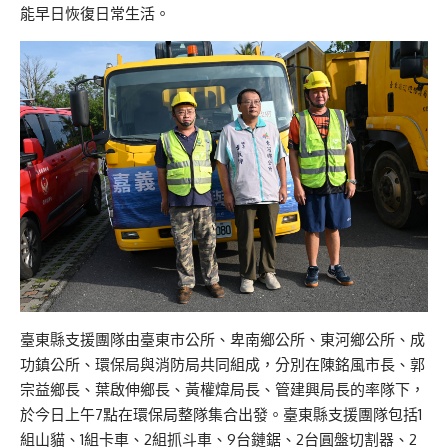
能早日恢復日常生活。
臺東縣支援團隊由臺東市公所、卑南鄉公所、東河鄉公所、成
功鎮公所、環保局與消防局共同組成，分別在陳銘風市長、郭
宗益鄉長、葉啟伸鄉長、黃權煒局長、管建興局長的率隊下，
於今日上午7點在環保局整隊集合出發。臺東縣支援團隊包括1
組山貓、1組卡車、2組抓斗車、9台鏈鋸、2台圓盤切割器、2