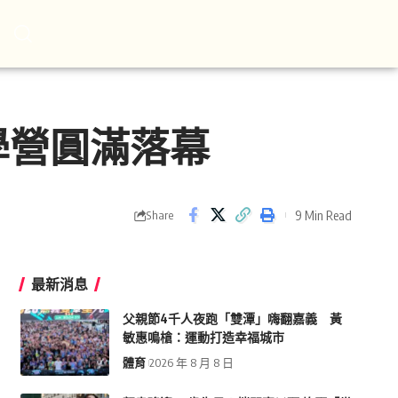
學營圓滿落幕
9 Min Read
Share
最新消息
父親節4千人夜跑「雙潭」嗨翻嘉義 黃
敏惠鳴槍：運動打造幸福城市
體育
2026 年 8 月 8 日