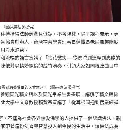
（圖/來喜法師提供）
舍住持拾得法師慈悲且低調，不吝賜教，除了課程開示，更
護盲協會創辦人、台灣禪茶學會理事長蓮懺長老尼風趣幽默
何用冷水泡茶。
和流暢的語言宣講了「拈花微笑──從佛陀到達摩到惠能的
師陳依芳以精妙絕倫的絲竹演奏，引領大家如同親臨曲目中
雪到涵養覺華的大乘意涵。（圖/來喜法師提供）
1參觀圓光藝文館以及圓光畢業生書畫展，講解了藝文館佛
台北大學中文系教授賴賢宗宣講了「從耳根圓通到楞嚴經禅
辦，不僅為社會各界熱愛佛學的人提供了一個認識佛法、親
大家帶著這份法喜與智慧投入到今後的生活中，讓佛法成為