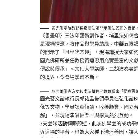
圓光佛學院教務長寂慎法師開示佛法義理的實相。
〈書畫印〉三法印藝術創作者、埔里法如精
是現場揮毫，將作品與學員結緣。中華五眼
的開示了「且坐吃茶趣」，現場講授大家如
圓光佛研所兼任教授黃連忠用充實豐富的文獻
傳說與傳承」。文化大學講師、二胡演奏老
的境界，令會場掌聲不斷。
楠西萬佛寺方丈和尚法藏長老娓娓道來「從煮雲燒
圓光藝文館執行長郭祐孟帶領學員在弘化館B
像等文物，學員認真傾聽，收穫頗豐。國立
解」，並現場演唱佛樂，與學員熱烈互動。
3天營隊活動轉瞬即逝，此次佛學營的成功舉
近道場的平台，也為大家種下清淨善因，讓