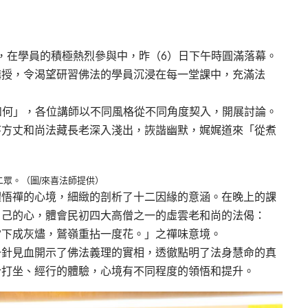
，在學員的積極熱烈參與中，昨（6）日下午時圓滿落幕。
講授，令渴望研習佛法的學員沉浸在每一堂課中，充滿法
如何」，各位講師以不同風格從不同角度契入，開展討論。
寺方丈和尚法藏長老深入淺出，詼諧幽默，娓娓道來「從煮
眾。（圖/來喜法師提供）
體悟禪的心境，細緻的剖析了十二因緣的意涵。在晚上的課
自己的心，體會民初四大高僧之一的虛雲老和尚的法偈：
當下成灰燼，鷲嶺重拈一度花。」之禪味意境。
一針見血開示了佛法義理的實相，透徹點明了法身慧命的真
合打坐、經行的體驗，心境有不同程度的領悟和提升。