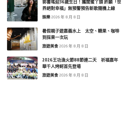
郭書瑤迎36歲生日！攜閨蜜丫頭 許願「世
界絕對幸福」無預警預告新歌隨機上線
娛樂
2026 年 8 月 8 日
暑假親子遊嘉義水上 太空、糖果、咖啡
到採果一次玩
旅遊美食
2026 年 8 月 8 日
2026王功漁火節88節連二天 祈福嘉年
華千人烤蚵首先登場
旅遊美食
2026 年 8 月 8 日