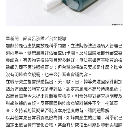
墨新聞
｜記者呂泓陞／台北報導
加熱菸是否應該開放是科學問題，立法院修法通過納入管理已
逾兩年半，健康風險評估審查仍卡關。反菸團體及部分審查委
員認為，有害物質檢驗項目越多越好，無法窮舉有害物質的檢
驗報告即不應該通過審查；但台灣的標準及要求是什麼？迄今
沒有明確條文規範，也未公告審查會議內容。
在職研究生投書媒體指出，美、歐、日、韓等先進國家針對加
熱菸這類產品均完成多年評估，認定其風險不高於傳統紙菸；
然而台灣至今未提出具體審查標準，引發外界對審查透明度及
科學依據的質疑。反菸團體指控廠商資料補件不全，拖延審
查；支持者則質疑是否制度本身過度嚴苛，讓問題難解。
以其他常見日常暴露風險為例，如烤肉產生的油煙，科學家已
鑑定出數百種有害化合物，甚至有研究指出可能對肺部與細胞