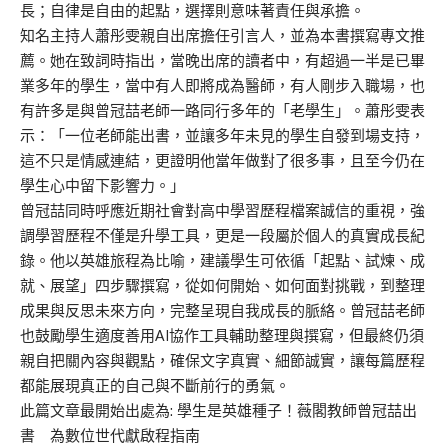
長；自律是自由的起點，選擇則意味著責任與承擔。
知名主持人蕭彤雯親自出席擔任引言人，並為本書撰寫專文推
薦。她在致詞時指出，當晚出席的讀者中，有超過一半是已畢
業多年的學生，當中有人即將成為醫師，有人剛步入職場，也
有許多是與曾冠喆老師一路同行多年的「老學生」。蕭彤雯表
示：「一位老師能出書，並讓多年未見的學生自發到場支持，
這不只是情感連結，更證明他當年做對了很多事，且至今仍在
學生心中留下影響力。」
曾冠喆同時呼應近期社會對高中學習歷程檔案誠信的重視，強
調學習歷程不僅是升學工具，更是一段屬於個人的真實成長紀
錄。他以英雄旅程為比喻，建議學生可依循「起點、試煉、成
就、展望」四步驟撰寫，從如何開始、如何面對挑戰，到整理
成果與反思未來方向，完整呈現自我成長的脈絡。曾冠喆老師
也鼓勵學生適度善用AI協作工具輔助整理與撰寫，但最終仍須
親自把關內容與觀點，確保文字真實、細節誠實，讓每篇歷程
都能展現真正的自己與不斷前行的勇氣。
此篇文章最開始出處為:
學生是英雄種子！薇閣教師曾冠喆出
書 為數位世代獻啟程指南