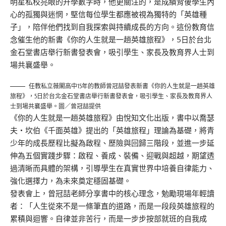
明星私校亮眼的升學數字時，他更關注的，是成績背後學生內
心的孤獨與迷惘，堅信每位學生都應被視為獨特的「英雄種
子」，陪伴他們找到自我探索與持續成長的方向。這份教育信
念催生他的新書《你的人生就是一趟英雄旅程》，5日於台北
金石堂書店舉行新書發表會，吸引學生、家長及教育界人士到
場共襄盛舉。
任教私立薇閣高中15年的教師曾冠喆發表新書《你的人生就是一趟英雄
旅程》，5日於台北金石堂書店舉行新書發表會，吸引學生、家長及教育界人
士到場共襄盛舉。圖／曾冠喆提供
《你的人生就是一趟英雄旅程》由悅知文化出版，書中以喬瑟
夫‧坎伯《千面英雄》提出的「英雄旅程」理論為基礎，將青
少年的成長歷程比擬為啟程、歷險與回歸三階段，並進一步延
伸為五個實踐步驟：啟程、養成、裝備、迎戰與超越，期望透
過清晰而具體的架構，引導學生在真實世界中培養自律能力、
強化選擇力，為未來奠定穩固基礎。
發表會上，曾冠喆老師分享書中的核心理念，勉勵現場年輕讀
者：「人生從來不是一條筆直的道路，而是一段段英雄旅程的
累積與迴響。自律並非苦行，而是一步步按部就班的自我成