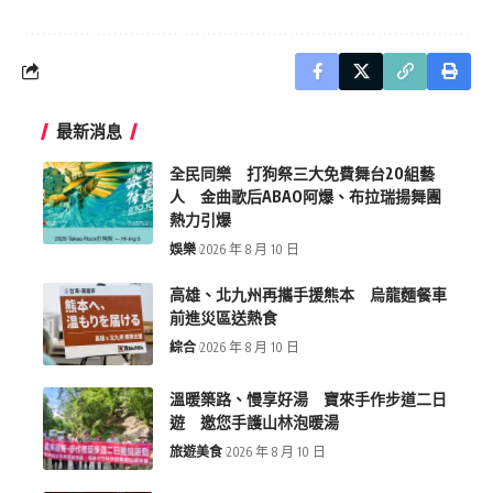
最新消息
全民同樂 打狗祭三大免費舞台20組藝
人 金曲歌后ABAO阿爆、布拉瑞揚舞團
熱力引爆
娛樂
2026 年 8 月 10 日
高雄、北九州再攜手援熊本 烏龍麵餐車
前進災區送熱食
綜合
2026 年 8 月 10 日
溫暖築路、慢享好湯 寶來手作步道二日
遊 邀您手護山林泡暖湯
旅遊美食
2026 年 8 月 10 日