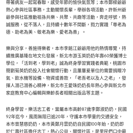
帶著病友一起寫春聯，感受年節的愉快氣氛等；本市鄭樑爺爺
熱心參與社區事務，主動關懷長輩，舉辦各項活動，許新州爺
爺參與社區推動祖孫共樂、共聚、共趣等活動，奔走呼號，熱
誠服務，從不落人，且持續十數年不間斷，戮力實踐「尊老為
德、助老為美、敬老為樂、愛老為善」。
樂與分享，善施得樂者，本市李銘江爺爺用他的熱情導覽，持
續推廣基隆在地文化發展，新北市游玉英奶奶年壽60榮獲博士
學位，「活到老，學到老」誠為終身學習實踐者典範，桃園市
簡劉菊英奶奶投入社會關懷行動，且屢屢爰單位的需要捐贈冷
氣、飲水機等設備、物資或善款，「老吾老以及人之老」，發
揮人溺己溺善心精神，新北市王愛珠奶奶長年熱心參與新北市
家庭教育中心編輯與樂齡長者相關出版品等主題。
終身學習，樂活志工者，當屬本市高齡87歲李鄭淑奶奶，民國
92年迄今，風雨無阻已逾20年，守護本市學童的交通安全，
本市曾慧慈奶奶，本市黃鄭月雲奶奶自民國100年始，奶奶即
於仁壽社區擔任志工，熱心公益、關懷社區，是里民們口中最