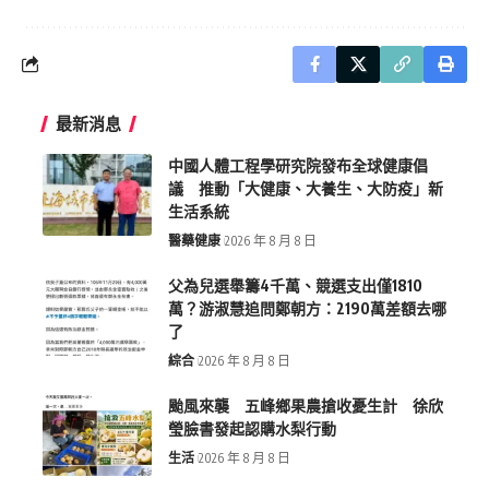
最新消息
中國人體工程學研究院發布全球健康倡
議 推動「大健康、大養生、大防疫」新
生活系統
醫藥健康
2026 年 8 月 8 日
父為兒選舉籌4千萬、競選支出僅1810
萬？游淑慧追問鄭朝方：2190萬差額去哪
了
綜合
2026 年 8 月 8 日
颱風來襲 五峰鄉果農搶收憂生計 徐欣
瑩臉書發起認購水梨行動
生活
2026 年 8 月 8 日