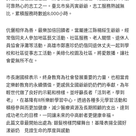
可靠熱心的志工之一。臺北市吳丙寅爺爺，志工服務熱誠無
比，累積服務時數逾8,000小時。
伉儷相伴為善，最樂加倍回饋者，當屬連江縣楊綏生爺爺，經
常偕同夫人參加地區藝文活動、社區服務、老人關懷、退休人
員協會淨灘等活動，高雄市鄭惠珍奶奶偕同退休丈夫一起到學
校和社區從事志工活動，美綠化校園及社區，將愛散播，讓社
會愛無所不在。
市長謝國樑表示，終身教育為社會發展重要的力量，也相當肯
定樂齡教育的永續價值，更感佩全國爺爺奶奶們的奉獻，為年
輕世代做了良好的示範和榜樣。並呼籲長者「活到老，學到
老」，在基隆有8所樂齡學習中心，透過各種多元學習活動和
積極參與而更加健康，減少醫療資源及長期照顧的支出，達到
成功老化的目標，一同讓未來的中高齡者更健康幸福。
此篇文章最開始出處為:
銀髮榜樣閃耀舞台！基隆表揚全國好
漾爺奶 見證生命的厚度與感動