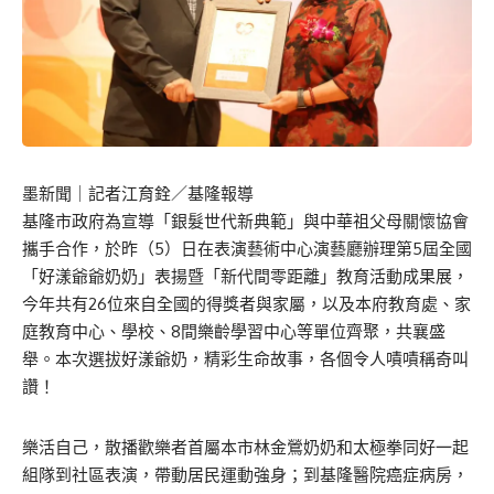
墨新聞
｜記者江育銓／基隆報導
基隆市政府為宣導「銀髮世代新典範」與中華祖父母關懷協會
攜手合作，於昨（5）日在表演藝術中心演藝廳辦理第5屆全國
「好漾爺爺奶奶」表揚暨「新代間零距離」教育活動成果展，
今年共有26位來自全國的得獎者與家屬，以及本府教育處、家
庭教育中心、學校、8間樂齡學習中心等單位齊聚，共襄盛
舉。本次選拔好漾爺奶，精彩生命故事，各個令人嘖嘖稱奇叫
讚！
樂活自己，散播歡樂者首屬本市林金鶯奶奶和太極拳同好一起
組隊到社區表演，帶動居民運動強身；到基隆醫院癌症病房，