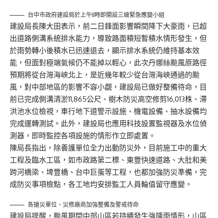
台中市政府建設局於上午8時即開設三級緊急應變小組
建設局長陳大田表示，前二日鋒面影響瞬間降下大豪雨，已超
出道路側溝系統排水能力，導致路面積短暫積水情形發生，但
於雨勢轉小後積水已迅速退去，顯示排水系統仍維持基本效
能，但面對極端氣候仍不能掉以輕心，此次丹娜絲颱風原路徑
預期將從台灣海峽北上，是近幾年較少從台灣海峽通過的颱
風，對中部地區的影響不容小覷，建設局已做好整備待命，目
前已完成側溝清淤11,865公尺、樹木防災高空修剪16,013株、滯
洪池水位檢視，車行地下道警示設施、機電設備、抽水設備均
完成運轉測試。此外，建設局也應用科技設置監視器及水位偵
測器，即時監控各項設施的情形作立即處置。
陳局長指出，除養護單位全力出動防災外，目前施工中的重大
工程及臨水工區，如市政路第二標、東豐快速道路、大肚和美
跨河橋梁、埤豐橋、台中巨蛋等工程，也都加強防災準備，完
成防災事項檢點，各工地均安排監工人員輪值留守應變。
各搶災單位、災修廠商加強整備及警戒待命
建設局提醒，颱風期間中部山區若持續發生強降雨情形，山區