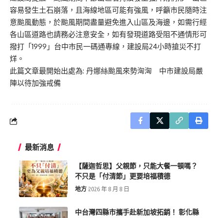
容易發生土石崩落，且海線地區可能有強風，呼籲市民隨時注
意颱風動態，於颱風期間盡量避免進入山區及海邊，如需行經
各山區道路也請務必注意安全，如有發現道路受阻不通情形可
撥打「1999」台中市民一碼通專線，建設局24小時搶災不打
烊。
此篇文章最開始出處為:
丹娜絲颱風來勢洶洶 中市建設局嚴
陣以待加強戒備
最新消息
【薩迦哲思】父親節，只能大餐一頓嗎？
不只是「付清節」更要培福積德
地方
2026 年 8 月 8 日
中台灣四縣市攜手赴新加坡拓銷！ 彰化縣