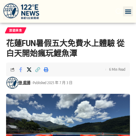
旅遊美食
花蓮FUN暑假五大免費水上體驗 從
白天開始瘋玩鯉魚潭
6 Min Read
徐 庭揚
Published 2025 年 7 月 3 日