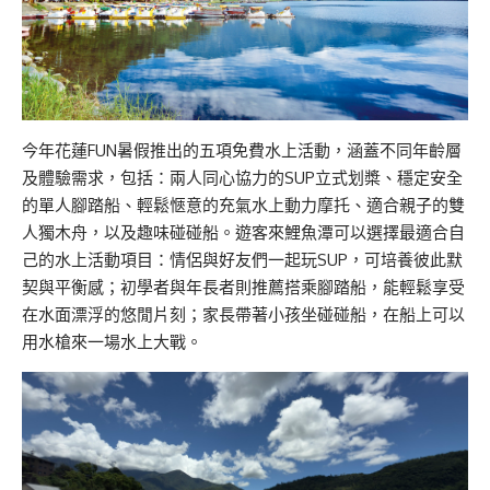
今年花蓮FUN暑假推出的五項免費水上活動，涵蓋不同年齡層
及體驗需求，包括：兩人同心協力的SUP立式划槳、穩定安全
的單人腳踏船、輕鬆愜意的充氣水上動力摩托、適合親子的雙
人獨木舟，以及趣味碰碰船。遊客來鯉魚潭可以選擇最適合自
己的水上活動項目：情侶與好友們一起玩SUP，可培養彼此默
契與平衡感；初學者與年長者則推薦搭乘腳踏船，能輕鬆享受
在水面漂浮的悠閒片刻；家長帶著小孩坐碰碰船，在船上可以
用水槍來一場水上大戰。