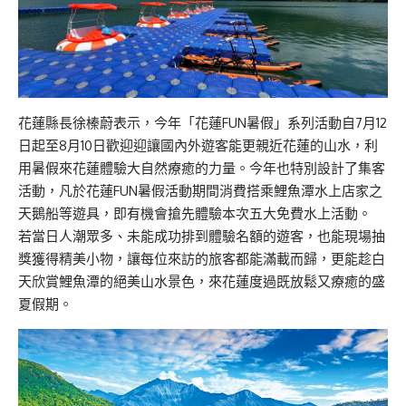
花蓮縣長徐榛蔚表示，今年「花蓮FUN暑假」系列活動自7月12
日起至8月10日歡迎迎讓國內外遊客能更親近花蓮的山水，利
用暑假來花蓮體驗大自然療癒的力量。今年也特別設計了集客
活動，凡於花蓮FUN暑假活動期間消費搭乘鯉魚潭水上店家之
天鵝船等遊具，即有機會搶先體驗本次五大免費水上活動。
若當日人潮眾多、未能成功排到體驗名額的遊客，也能現場抽
獎獲得精美小物，讓每位來訪的旅客都能滿載而歸，更能趁白
天欣賞鯉魚潭的絕美山水景色，來花蓮度過既放鬆又療癒的盛
夏假期。