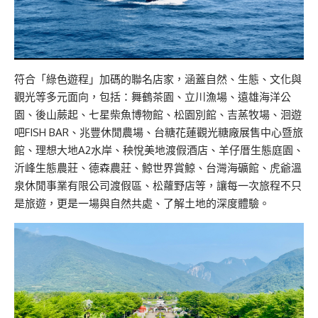
符合「綠色遊程」加碼的聯名店家，涵蓋自然、生態、文化與
觀光等多元面向，包括：舞鶴茶園、立川漁場、遠雄海洋公
園、後山蕨起、七星柴魚博物館、松園別館、吉蒸牧場、洄遊
吧FISH BAR、兆豐休閒農場、台糖花蓮觀光糖廠展售中心暨旅
館、理想大地A2水岸、秧悅美地渡假酒店、羊仔厝生態庭園、
沂峰生態農莊、德森農莊、鯨世界賞鯨、台灣海礦館、虎爺溫
泉休閒事業有限公司渡假區、松蘿野店等，讓每一次旅程不只
是旅遊，更是一場與自然共處、了解土地的深度體驗。