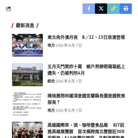
最新消息
東北角外澳月夜 8／22、23日浪漫登場
地方
2026 年 8 月 7 日
五月天門票詐十萬 帳戶男辯密碼寫紙上
遺失、仍被判刑4月
綜合
2026 年 8 月 7 日
陳琬惠問林國漳是選宜蘭縣長還是選教育
部長？
地方
2026 年 8 月 7 日
高雄國際茶、酒、咖啡暨食品展 8/7前
進高雄展覽館 首次橫跨南北雙館近300
家廠商、540格攤位陣容 共創港都飲食