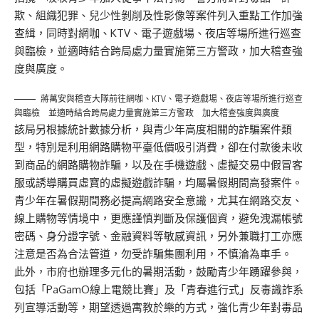
欺、組織犯罪、兒少性剝削及性影像等案件列入重點工作加強
查緝，同時對網咖、KTV、電子遊戲場、夜店等場所進行巡查
與臨檢，並適時結合跨局處力量實施第三方警政，加大稽查強
度與廣度。
蔣萬安與稽查大隊前往網咖、KTV、電子遊戲場、夜店等場所進行巡查
與臨檢 並適時結合跨局處力量實施第三方警政 加大稽查強度與廣度
該局另根據統計數據分析，與青少年高度相關的詐騙案件類
型，特別是利用網路購物平臺低價吸引消費，卻在付款後未收
到商品的網路購物詐騙，以及在手機遊戲、虛擬交易中假冒客
服或誘導購買虛寶的虛擬遊戲詐騙，均屬暑假期間高發案件。
青少年在暑假期間務必提高網路安全意識，尤其在網路交友、
線上購物等情境中，更應謹慎判斷及保護個資，避免洩漏帳號
密碼、身分證字號、金融資料等敏感資訊，另外兼職打工亦應
注意是否為合法管道，勿受詐騙集團利用，不慎淪為車手。
此外，市府也辦理多元化的暑期活動，鼓勵青少年踴躍參與，
包括「PaGamO線上電競比賽」及「青春進行式」反毒識詐系
列宣導活動等，期望透過寓教於樂的方式，強化青少年對毒品