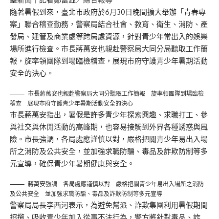
隨著暑假到來，臺北市政府於6月30日晚間擴大舉辦「青春專
案」聯合稽查勤務，警察局結合社會、教育、衛生、消防、產
發局、建管及商業處等跨局處資源，針對青少年常出入的娛樂
場所進行檢查。市長蔣萬安也親赴警察局大同分局聽取工作簡
報，旋率領團隊到場臨檢稽查，展現市府守護青少年暑期活動
安全的決心。
市長蔣萬安也親赴警察局大同分聽取工作簡報 旋率領團隊到場臨檢
稽查 展現市府守護青少年暑期活動安全的決心
市長蔣萬安指出，暑假是許多青少年探索興趣、求職打工、參
與社交與休閒活動的高峰期，也容易接觸到外界各種誘惑與風
險。市長強調，各局處應謹慎以對，嚴格把關青少年易出入場
所之消防及公共安全，並加強求職防騙、毒品及詐欺防制等多
元宣導，確保青少年暑期健康與安全。
蔣萬安強調 各局處應謹慎以對 嚴格把關青少年易出入場所之消防
及公共安全 並加強求職防騙、毒品及詐欺防制等多元宣導
警察局局長李西河表示，為避免幫派、詐欺集團利用暑假期間
招攬、吸收青少年加入從事不法行為，警方將針對毒品、詐