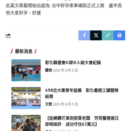
此篇文章最開始出處為:
台中好孕乘車補助正式上路 盧市長
祝大家好孕、好運
最新消息
彰化縣運會6項10人破大會紀錄
體育
2026 年 8 月 9 日
498位大專青年返鄉 彰化暑期工讀營隊
結業
文教
2026 年 8 月 9 日
【從網購芒果到假冒老闆 芳苑警連兩日
即時阻詐 成功守住67萬元】