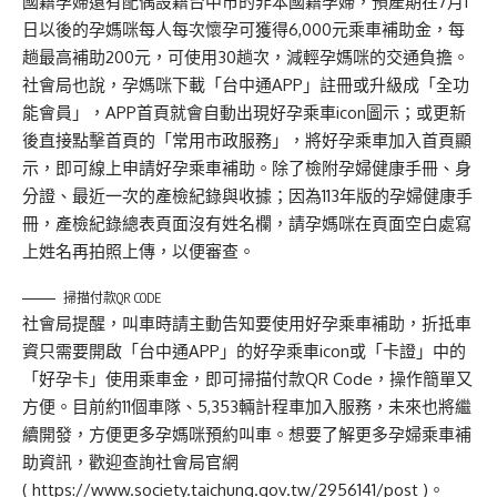
國籍孕婦還有配偶設籍台中市的非本國籍孕婦，預產期在7月1
日以後的孕媽咪每人每次懷孕可獲得6,000元乘車補助金，每
趟最高補助200元，可使用30趟次，減輕孕媽咪的交通負擔。
社會局也說，孕媽咪下載「台中通APP」註冊或升級成「全功
能會員」，APP首頁就會自動出現好孕乘車icon圖示；或更新
後直接點擊首頁的「常用市政服務」，將好孕乘車加入首頁顯
示，即可線上申請好孕乘車補助。除了檢附孕婦健康手冊、身
分證、最近一次的產檢紀錄與收據；因為113年版的孕婦健康手
冊，產檢紀錄總表頁面沒有姓名欄，請孕媽咪在頁面空白處寫
上姓名再拍照上傳，以便審查。
掃描付款QR CODE
社會局提醒，叫車時請主動告知要使用好孕乘車補助，折抵車
資只需要開啟「台中通APP」的好孕乘車icon或「卡證」中的
「好孕卡」使用乘車金，即可掃描付款QR Code，操作簡單又
方便。目前約11個車隊、5,353輛計程車加入服務，未來也將繼
續開發，方便更多孕媽咪預約叫車。想要了解更多孕婦乘車補
助資訊，歡迎查詢社會局官網
(
https://www.society.taichung.gov.tw/2956141/post
)。