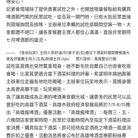
得安心。
記者會現場除了提供貴賓試吃之外，也開放限量餐點給有購買
啤酒節門票的民眾試吃，從百貨一開門時，已有大批民眾直接
到現場詢問及排隊，主辦單位準備的試吃桌瞬間空無一物，大
家都讚不絕口，讓各家餐廳主理人都信心滿滿，直說非常期待
七月啤酒節的盛況。
《食尚玩家》主持人梁舒涵(中)曾子余(右)擔任下酒菜料理競賽推廣大
使及評審團主持人(左為)助理主持 Dylan 照片提供：寬寬整合行銷
試吃區萁媽也突然驚喜現身，她不斷毛吹自薦自己也很會吃很
會喝，比萁萁更適合當下酒菜料理的評審，希望明年換她跟著
主辦單位走遍各地吃吃喝喝，主辦單位玩笑地表示，萁媽身價
太高貴高攀不起，玩笑婉拒。
為了讓高雄成為正港的啤酒美食觀光城，讓更多的民眾可以品
嘗好吃的高雄下酒菜，高雄市政府經濟發展局將於7/11-8/15推
出「高雄瘋啤酒」優惠活動。「高雄瘋啤酒」：每周三、五、
六晚間店家營業時間，民眾於活動時間內至指定下酒菜料理店
家消費，購買指定下酒菜，即可招待指定酒商之啤酒一瓶或消
費折扣之優惠，活動消息將會公布於高雄啤酒音樂節粉絲專