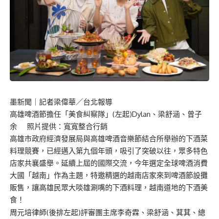
墨新聞
｜記者梁偉華／台北報導
高雄啤酒節擔任「美食糾察隊」(左起)Dylan、梁舒涵、曾子
余 照片提供：寬寬整合行銷
高雄市政府經濟發展局與高雄啤酒音樂節結合所舉辦的下酒菜
料理競賽，已經邁入第九個年頭，吸引了突破以往，眾多特色
店家共襄盛舉。延續上屆的國際交流，今年選定全球啤酒消費
大國「越南」作為主題，特邀精選的越南店家來到啤酒節設攤
販售，讓高雄民眾大啖雄涮嘴的下酒料理，越南道地的下酒美
食！
周元培律師(後排左起)評審團主席李奇霖、梁舒涵、萁萁、總