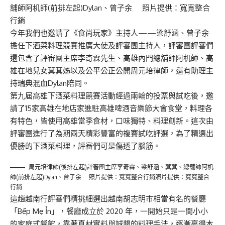
舖師阿机師(前排左起)Dylan、曾子余 照片提供：寬寬整合
行銷
今年我們也邀請了《食尚玩家》主持人——梁舒涵、曾子余
擔任下酒菜料理競賽推廣大使及評審團主持人，評審團評審們
還包含了評審團主席李奇霖先生、高雄內門總舖師阿机師、高
雄在地兒女萁萁姊以及公平公正公開周元培律師，還有助理主
持瑞典混血Dylan陪同。
第九屆高雄下酒菜料理競賽活動經過兩輪的投票與試吃後，邀
請了15家高雄在地店家進駐高雄啤酒音樂節大會食堂，料理各
有特色，皆使用高雄當季食材，口味獨特、料理創新。這次由
評審團進行了為期兩天精彩豐富的複賽試吃評選，為了精選出
優勝的下酒菜料理，評審們可是傷透了腦筋。
周元培律師(後排左起)評審團主席李奇霖、梁舒涵、萁萁、總舖師阿机
師(前排左起)Dylan、曾子余 照片提供：寬寬整合行銷照片提供：寬寬整合
行銷
這趟越南行評審們精挑細選出越南胡志明市相當有名的餐廳
「Bếp Mẹ Ỉn」，餐廳成立於 2020 年，一開始只是一間小小
的家庭式餐館，靠著真材實料與誠懇的料理手法，逐漸贏得本