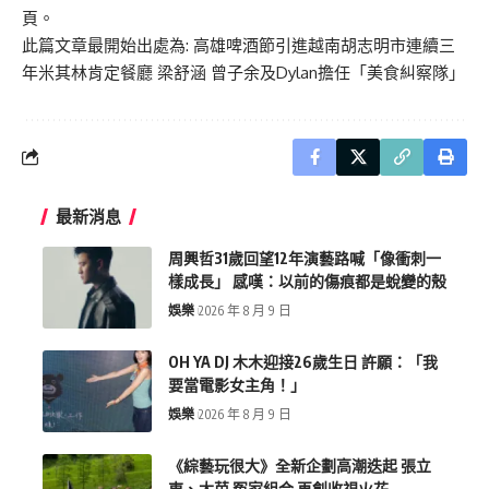
頁。
此篇文章最開始出處為:
高雄啤酒節引進越南胡志明市連續三
年米其林肯定餐廳 梁舒涵 曾子余及Dylan擔任「美食糾察隊」
最新消息
周興哲31歲回望12年演藝路喊「像衝刺一
樣成長」 感嘆：以前的傷痕都是蛻變的殼
娛樂
2026 年 8 月 9 日
OH YA DJ 木木迎接26歲生日 許願：「我
要當電影女主角！」
娛樂
2026 年 8 月 9 日
《綜藝玩很大》全新企劃高潮迭起 張立
東、大芭 冤家組合 再創收視火花