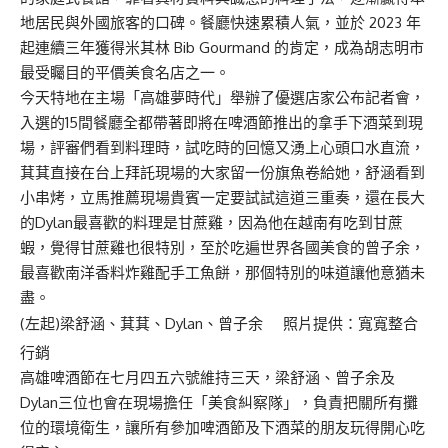
地居民與外國旅客的口碑。餐廳快速累積人氣，並於 2023 年
起連續三年獲得米其林 Bib Gourmand 的肯定，成為胡志明市
最受矚目的平價美食名店之一。
今天特地在主場「高雄夢時代」舉辦了優選店家公布記者會，
入選的15間餐廳全都帶著即將在啤酒節推出的拿手下酒菜到現
場，評審們看到料理時，試吃時的回憶又湧上心頭口水直流，
萁萁直接在台上拜託現場的大家留一份旗魚卷給她，舒涵看到
小串烤，立馬推薦現場貴賓一定要試試這道三重奏，還在長大
的Dylan最喜歡的料理是甘蔗雞，因為他在越南有吃到甘蔗
蝦，覺得甘蔗雞也很特別，至於吃遍世界各國美食的曾子余，
最喜歡南洋香料炸雞配手工魚餅，那個特別的味道讓他意猶未
盡。
(左起)梁舒涵、萁萁、Dylan、曾子余 照片提供：寬寬整合
行銷
高雄啤酒節在七月四五六號維持三天，梁舒涵、曾子余及
Dylan三位也會在現場擔任「美食糾察隊」，負責把關所有攤
位的環境衛生，讓所有參加啤酒節及下酒菜的朋友玩得開心吃