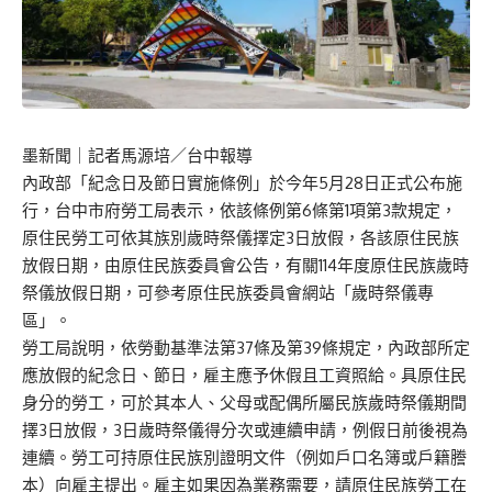
墨新聞
｜記者馬源培／台中報導
內政部「紀念日及節日實施條例」於今年5月28日正式公布施
行，台中市府勞工局表示，依該條例第6條第1項第3款規定，
原住民勞工可依其族別歲時祭儀擇定3日放假，各該原住民族
放假日期，由原住民族委員會公告，有關114年度原住民族歲時
祭儀放假日期，可參考原住民族委員會網站「歲時祭儀專
區」。
勞工局說明，依勞動基準法第37條及第39條規定，內政部所定
應放假的紀念日、節日，雇主應予休假且工資照給。具原住民
身分的勞工，可於其本人、父母或配偶所屬民族歲時祭儀期間
擇3日放假，3日歲時祭儀得分次或連續申請，例假日前後視為
連續。勞工可持原住民族別證明文件（例如戶口名簿或戶籍謄
本）向雇主提出。雇主如果因為業務需要，請原住民族勞工在