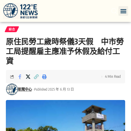
綜合
原住民勞工歲時祭儀3天假 中市勞
工局提醒雇主應准予休假及給付工
資
4 Min Read
新聞中心
Published 2025 年 6 月 13 日