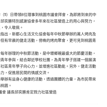
（11）日帶領8位理事到桃園市議會拜會，為即將到來的中
。邱奕勝特別感謝協會多年來在社區營造上的用心與努力，
區，令人敬佩。
他指出，新都心生活文化協會每年中秋節舉辦的萬人烤肉及
不但有早晨的健走活動，傍晚的烤肉聚會，更可見到桃園青
會每年辦理的中秋節活動，是中壢鄉親最盛大的節慶活動，
調青年參與，結合鄰近學校社團，為青年學子搭建一個展演
聚社區青年學子向心力，並增進社區動能。另外，健走活動
心力，促進居民間的情感交流。
極舉辦有益身心健康的活動，透過團體的力量，為市民帶來
福桃園。
議會 議長邱奕勝肯定戮力社區營造