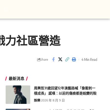
戮力社區營造
4 Min Read
Share
最新消息
周興哲31歲回望12年演藝路喊「像衝刺一
樣成長」 感嘆：以前的傷痕都是蛻變的殼
娛樂
2026 年 8 月 9 日