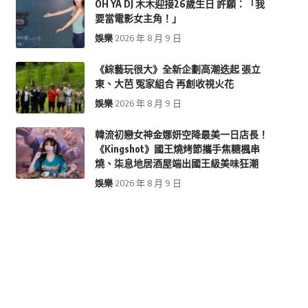
OH YA DJ 木木迎接26歲生日 許願：「我
要當電影女主角！」
娛樂
2026 年 8 月 9 日
《綜藝玩很大》全新企劃高潮迭起 張立
東、大芭 冤家組合 再創收視火花
娛樂
2026 年 8 月 9 日
韓流初戀女神金娜妍空降最美一日店長！
《Kingshot》國王燒烤節攜手焦糖楓串
燒、柒息地居酒屋端出國王級美味狂潮
娛樂
2026 年 8 月 9 日