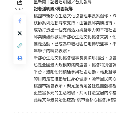
墨新聞
｜記者潘明賜／台北報導
記者潘明賜/
桃園報導
SHARE
桃園市新都心生活文化協會理事長奚潔珍，昨
秋節系列活動尋求支持，由議長邱奕勝接待
成功打造出一個充滿活力與凝聚力的幸福社
邱奕勝熱烈歡迎新都心生活文化協會來訪，
健走活動，已成為中壢地區在地傳統盛事，
年學子的精彩表演。
新都心生活文化協會理事長奚潔珍指出，協
也是全國最大規模的烤肉盛會。協會特別強
平台，鼓勵他們積極參與社區活動，藉此凝
的目的是在推動居民身心健康，凝聚里民向
桃園市議會表示，樂見並肯定各社區團體積
更豐富多元的生活體驗，共同打造宜居的幸
此篇文章最開始出處為:
桃市新都心協會拜會