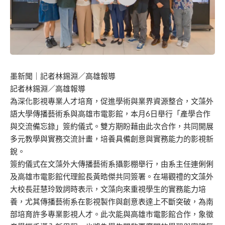
墨新聞
｜記者林錫淵／高雄報導
記者林錫淵／高雄報導
為深化影視專業人才培育，促進學術與業界資源整合，文藻外
語大學傳播藝術系與高雄市電影館，本月6日舉行「產學合作
與交流備忘錄」簽約儀式。雙方期盼藉由此次合作，共同開展
多元教學與實務交流計畫，培養具備創意與實務能力的影視新
銳。
簽約儀式在文藻外大傳播藝術系攝影棚舉行，由系主任連俐俐
及高雄市電影館代理館長黃晧傑共同簽署。在場觀禮的文藻外
大校長莊慧玲致詞時表示，文藻向來重視學生的實務能力培
養，尤其傳播藝術系在影視製作與創意表達上不斷突破，為南
部培育許多專業影視人才。此次能與高雄市電影館合作，象徵