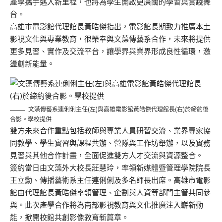
產學攜手邁入新里程，也將為學生開啟更廣闊的學習與實踐舞
台。
高雄市電影館代理館長黃晧傑指出，電影館長期致力推廣本土
影視文化與專業教育，很榮幸與文藻傳藝系合作，未來將提供
更多見習、實作及交流平台，讓學界與業界形成良性循環，激
盪創新能量。
文藻傳藝系連俐俐主任(左)與高雄電影館黃皓傑代理館長(右)於締約後
合影。學校提供
雙方未來合作重點包括教師與專業人員研習交流、業界專家協
同教學、學生實習與課程共辦、營隊與工作坊舉辦，以及實務
見習與其他合作計畫，全面促進雙方人才交流與資源整合。
簽約當日由文藻外大校長莊慧玲，率領新媒體暨管理學院院長
王立勳、傳播藝術系主任連俐俐及多名師長出席。高雄市電影
館由代理館長黃晧傑率領管理、企劃與人資等部門主管共同參
與。此次產學合作將為南部影視教育與文化推廣注入嶄新動
能，掀開校館共創影像教育新篇章。