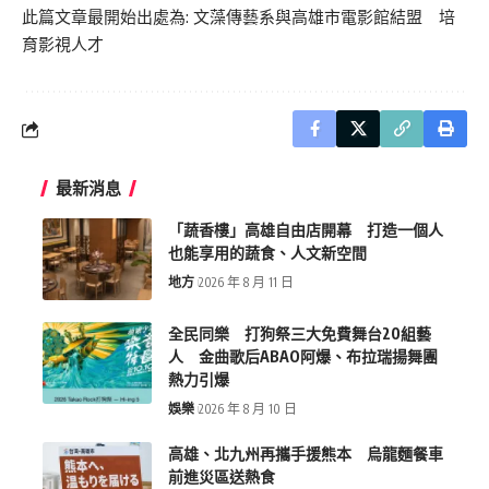
此篇文章最開始出處為:
文藻傳藝系與高雄市電影館結盟 培
育影視人才
最新消息
「蔬香樓」高雄自由店開幕 打造一個人
也能享用的蔬食、人文新空間
地方
2026 年 8 月 11 日
全民同樂 打狗祭三大免費舞台20組藝
人 金曲歌后ABAO阿爆、布拉瑞揚舞團
熱力引爆
娛樂
2026 年 8 月 10 日
高雄、北九州再攜手援熊本 烏龍麵餐車
前進災區送熱食